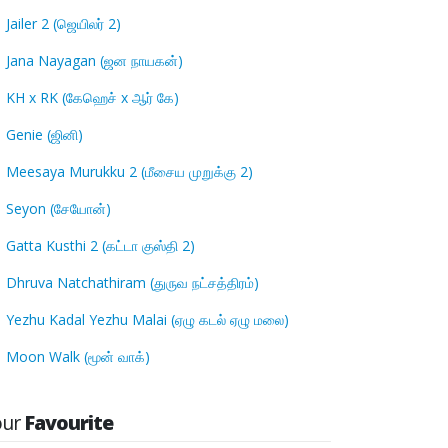
Jailer 2 (ஜெயிலர் 2)
Jana Nayagan (ஜன நாயகன்)
KH x RK (கேஹெச் x ஆர் கே)
Genie (ஜினி)
Meesaya Murukku 2 (மீசைய முறுக்கு 2)
Seyon (சேயோன்)
Gatta Kusthi 2 (கட்டா குஸ்தி 2)
Dhruva Natchathiram (துருவ நட்சத்திரம்)
Yezhu Kadal Yezhu Malai (ஏழு கடல் ஏழு மலை)
Moon Walk (மூன் வாக்)
our
Favourite