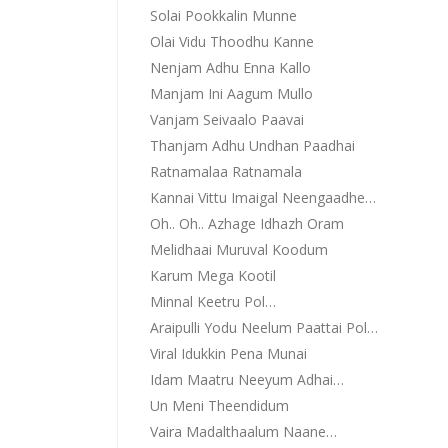
Solai Pookkalin Munne
Olai Vidu Thoodhu Kanne
Nenjam Adhu Enna Kallo
Manjam Ini Aagum Mullo
Vanjam Seivaalo Paavai
Thanjam Adhu Undhan Paadhai
Ratnamalaa Ratnamala
Kannai Vittu Imaigal Neengaadhe…
Oh.. Oh.. Azhage Idhazh Oram
Melidhaai Muruval Koodum
Karum Mega Kootil
Minnal Keetru Pol…
Araipulli Yodu Neelum Paattai Pol…
Viral Idukkin Pena Munai
Idam Maatru Neeyum Adhai…
Un Meni Theendidum
Vaira Madalthaalum Naane…