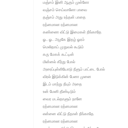
மஞ்சம் இனி ஆகும் முள்ளோ
வஞ்சம் செய்வாளோ பாவை
தஞ்சம் அது உந்தன் பாதை
ரத்னமாலா ரத்னமாலா
கண்ணை விட்டு இமைகள் நீங்காதே
ஓ.. ஓ.. அழகே இதழ் ஓரம்
மெலிதாய் முறுவல் கூடும்
கரு மேகக் கூட்டின்
மின்னல் கீற்று போல்
அரைப்புள்ளியோடு நீளும் பாட்டை போல்
விரல் இடுக்கின் பேனா முனை
இடம் மாற்று நீயும் அதை
உன் மேனி தீண்டிடும்
வைர மடல்தாளும் நானே
ரத்னமாலா ரத்னமாலா
என்னை விட்டு நீதான் நீங்காதே
ரத்னமாலா ரத்னமாலா