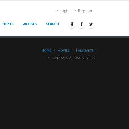
Login
Register
TOP 10
ARTISTS
SEARCH
HOME
MOVIES
PARASAKTHI
RATNAMALA SONGS LYRICS