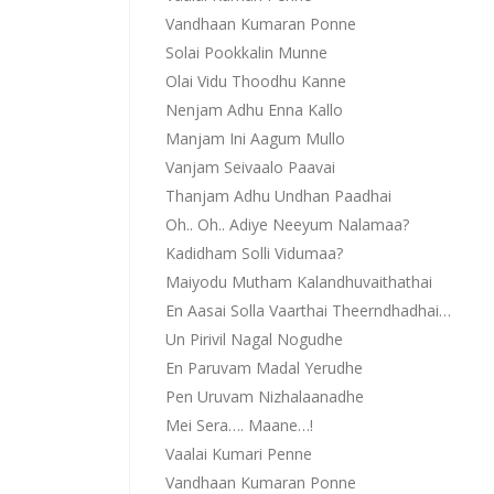
Vandhaan Kumaran Ponne
Solai Pookkalin Munne
Olai Vidu Thoodhu Kanne
Nenjam Adhu Enna Kallo
Manjam Ini Aagum Mullo
Vanjam Seivaalo Paavai
Thanjam Adhu Undhan Paadhai
Oh.. Oh.. Adiye Neeyum Nalamaa?
Kadidham Solli Vidumaa?
Maiyodu Mutham Kalandhuvaithathai
En Aasai Solla Vaarthai Theerndhadhai…
Un Pirivil Nagal Nogudhe
En Paruvam Madal Yerudhe
Pen Uruvam Nizhalaanadhe
Mei Sera…. Maane…!
Vaalai Kumari Penne
Vandhaan Kumaran Ponne