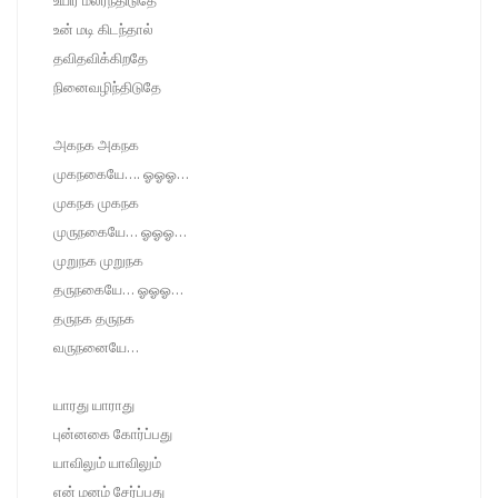
உயிர் மலர்ந்திடுதே
உன் மடி கிடந்தால்
தவிதவிக்கிறதே
நினைவழிந்திடுதே
அகநக அகநக
முகநகையே…. ஓஓஓ…
முகநக முகநக
முருநகையே… ஓஓஓ…
முறுநக முறுநக
தருநகையே… ஓஓஓ…
தருநக தருநக
வருநனையே…
யாரது யாராது
புன்னகை கோர்ப்பது
யாவிலும் யாவிலும்
என் மனம் சேர்ப்பது