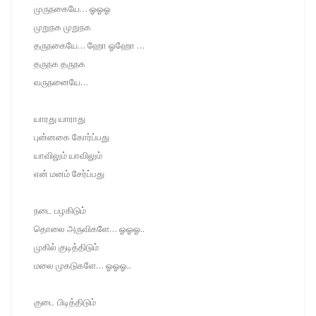
முருநகையே… ஓஓஓ
முறுநக முறுநக
தருநகையே… ஹோ ஓஹோ …
தருநக தருநக
வருநனையே…
யாரது யாராது
புன்னகை கோர்ப்பது
யாவிலும் யாவிலும்
என் மனம் சேர்ப்பது
நடை பழகிடும்
தொலை அருவிகளே… ஓஓஓ..
முகில் குடித்திடும்
மலை முகடுகளே… ஓஓஓ..
குடை பிடித்திடும்