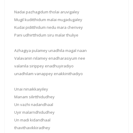
Nadai pazhagidum tholai aruvigaley
Mugil kuditthidum malai mugadugaley
Kudai piditthidum nedu mara cherivey
Pani udhirtthidum siru malar thuliye
Azhagiya pulamey unadhila magal naan
Valavanin nilamey enadharasiyum nee
valanila sirippey enadhuyiradiyo
unadhilam vanappey enakkinithadiyo
Unai ninaikkaiyiley
Manam silirtthidudhey
Un vazhi nadandhaal
Uyir malarndhidudhey
Un madi kidandhaal
thavithavikkiradhey