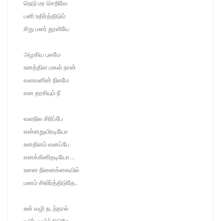
நெடு மர செறிவே
பனி உதிர்த்திடும்
சிறு மலர் தூளியே
அழகிய புலமே
உனத்திள மகள் நான்
வளவனின் நிலமே
என தரசியும் நீ
வளநில சிரிப்பே
என்னதுயிரடியோ
உனதிளம் வனப்பே
எனக்கினிதடியோ…
உனை நினைக்கையில்
மனம் சிலிர்த்திடுதே..
உன் வழி நடந்தால்