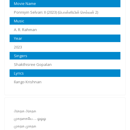
Movie Name
Ponniyin Selvan: II (2023) (பொன்னியின் செல்வன் 2)
Music
A. R. Rahman
Year
2023
Singers
Shakthisree Gopalan
Lyrics
Ilango Krishnan
அகநக அகநக
முகநகையே…. ஓஓஓ
முகநக முகநக