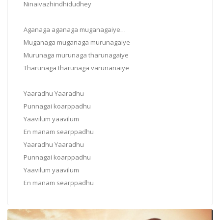
Ninaivazhindhidudhey
Aganaga aganaga muganagaiye…
Muganaga muganaga murunagaiye
Murunaga murunaga tharunagaiye
Tharunaga tharunaga varunanaiye
Yaaradhu Yaaradhu
Punnagai koarppadhu
Yaavilum yaavilum
En manam searppadhu
Yaaradhu Yaaradhu
Punnagai koarppadhu
Yaavilum yaavilum
En manam searppadhu