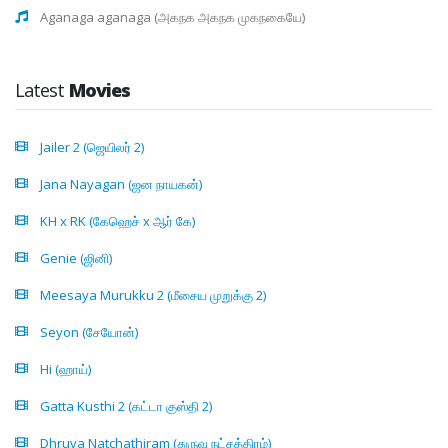
Aganaga aganaga (அகநக அகநக முகநகையே)
Latest
Movies
Jailer 2 (ஜெயிலர் 2)
Jana Nayagan (ஜன நாயகன்)
KH x RK (கேஹெச் x ஆர் கே)
Genie (ஜினி)
Meesaya Murukku 2 (மீசைய முறுக்கு 2)
Seyon (சேயோன்)
Hi (ஹாய்)
Gatta Kusthi 2 (கட்டா குஸ்தி 2)
Dhruva Natchathiram (துருவ நட்சத்திரம்)