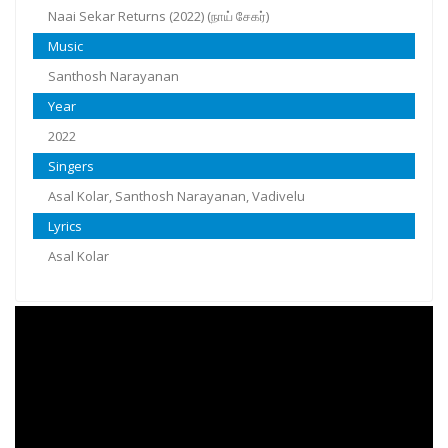
Naai Sekar Returns (2022) (நாய் சேகர்)
Music
Santhosh Narayanan
Year
2022
Singers
Asal Kolar, Santhosh Narayanan, Vadivelu
Lyrics
Asal Kolar