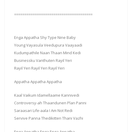
======================================
Enga Appatha Shy Type Nine Baby
Young Vayasula Veedupura Vaayaadi
Kudumpathile Naan Thaan Mind Kedi
Businessku Vanthuten Rayil Yeri
Rayil Yeri Rayil Yeri Rayil Yeri
Appatha Appatha Appatha
Kaal Vaikum Idamellaame Kannivedi
Controversy-ah Thaandunen Plan Panni
Saraasari Life-aala I Am Not Redi
Servive Panna Thedikitten Thani Vazhi
Enga Appatha Enga Enga Appatha