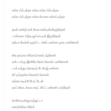
எங்க அப்பத்தா எங்க எங்க அப்பத்தா
எங்க அப்பத்தா எங்க போனா உங்கப்பத்தா
நான் உண்டு என் வேல உண்டின்னிருந்தேன்
டாக்ஸால அந்த ஜாப்பையும் இழந்தேன்
ஏரியா கேள்ஸ் ஹார்ட்ட வின் பண்ண டிரை பண்னேன்
சில நாயால சீக்காயி னவ் ஆனேன்
என் டாக்கு இனிமே ரேஸ் பிளான் பண்ணேன்
டாக் வந்து அதையும் டேமேஜ் பண்ண
சிட்டிக்குள்ள வெளவ் வெளவ்
எல்லா கடிச்சி போட்டேன்
நாய் கிடைக்கல நைட் சிப்ட் பண்ணி பாத்தேன்
மெலோடின்னு வந்துட்டா
எனக்கில்ல பிரேக்