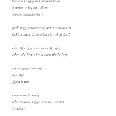
பேங்குல பார்த்தானா ராங்கானாவன்
நீ என்ன மாரி டிரை பண்ணா
சுவெஸ் பண்ணிருவேன்
நான் ராணுவ வேலைக்கு னோ சொன்னவன்
பின்லேடன்ட்ட போன்லயே டீல் பண்ணுவேன்
எங்க அப்பத்தா எங்க எங்க அப்பத்தா
எங்க அப்பத்தா எங்க போனா உங்கப்பத்தா
எரிச்சலுக்கு மோர் குடி
அவ் அவ்
ஜின்கரி நம்ம
எங்க எங்க அப்பத்தா
எங்க எங்க அப்பத்தா ஷை டைப் னைன்
அப்பத்தா