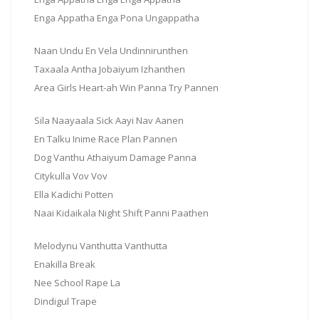
Enga Appatha Enga Pona Ungappatha
Naan Undu En Vela Undinnirunthen
Taxaala Antha Jobaiyum Izhanthen
Area Girls Heart-ah Win Panna Try Pannen
Sila Naayaala Sick Aayi Nav Aanen
En Talku Inime Race Plan Pannen
Dog Vanthu Athaiyum Damage Panna
Citykulla Vov Vov
Ella Kadichi Potten
Naai Kidaikala Night Shift Panni Paathen
Melodynu Vanthutta Vanthutta
Enakilla Break
Nee School Rape La
Dindigul Trape