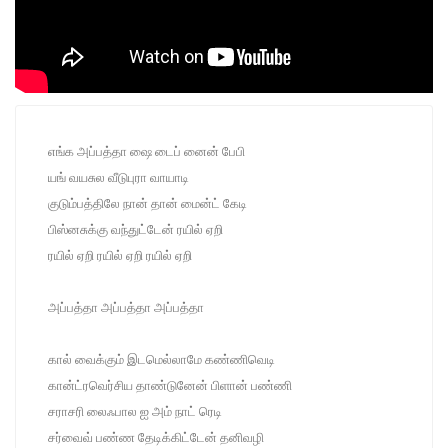
எங்க அப்பத்தா ஷை டைப் னைன் பேபி
யங் வயசுல வீடுபுரா வாயாடி
குடும்பத்திலே நான் தான் மைன்ட் கேடி
பிஸ்னசுக்கு வந்துட்டேன் ரயில் ஏறி
ரயில் ஏறி ரயில் ஏறி ரயில் ஏறி
அப்பத்தா அப்பத்தா அப்பத்தா
கால் வைக்கும் இடமெல்லாமே கண்ணிவெடி
கான்ட்ரவெர்சிய தாண்டுனேன் பிளான் பண்ணி
சராசரி லைஃபால ஐ அம் நாட் ரெடி
சர்வைவ் பண்ண தேடிக்கிட்டேன் தனிவழி