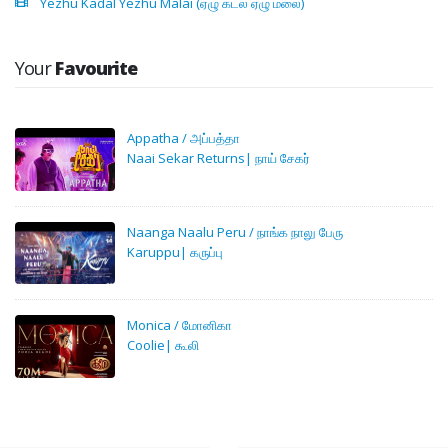
Yezhu Kadal Yezhu Malai (ஏழு கடல் ஏழு மலை)
Your
Favourite
Appatha / அப்பத்தா
Naai Sekar Returns| நாய் சேகர்
Naanga Naalu Peru / நாங்க நாலு பேரு
Karuppu| கருப்பு
Monica / மோனிகா
Coolie| கூலி