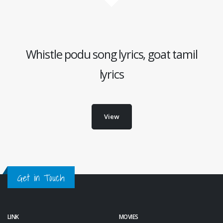
Whistle podu song lyrics, goat tamil
lyrics
View
Get in Touch
LINK
MOVIES