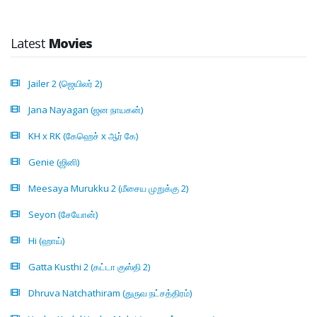
Latest
Movies
Jailer 2 (ஜெயிலர் 2)
Jana Nayagan (ஜன நாயகன்)
KH x RK (கேஹெச் x ஆர் கே)
Genie (ஜினி)
Meesaya Murukku 2 (மீசைய முறுக்கு 2)
Seyon (சேயோன்)
Hi (ஹாய்)
Gatta Kusthi 2 (கட்டா குஸ்தி 2)
Dhruva Natchathiram (துருவ நட்சத்திரம்)