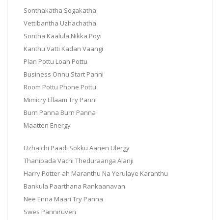
Sonthakatha Sogakatha
Vettibantha Uzhachatha
Sontha Kaalula Nikka Poyi
Kanthu Vatti Kadan Vaangi
Plan Pottu Loan Pottu
Business Onnu Start Panni
Room Pottu Phone Pottu
Mimicry Ellaam Try Panni
Burn Panna Burn Panna
Maatten Energy
Uzhaichi Paadi Sokku Aanen Ulergy
Thanipada Vachi Theduraanga Alanji
Harry Potter-ah Maranthu Na Yerulaye Karanthu
Bankula Paarthana Rankaanavan
Nee Enna Maari Try Panna
Swes Panniruven