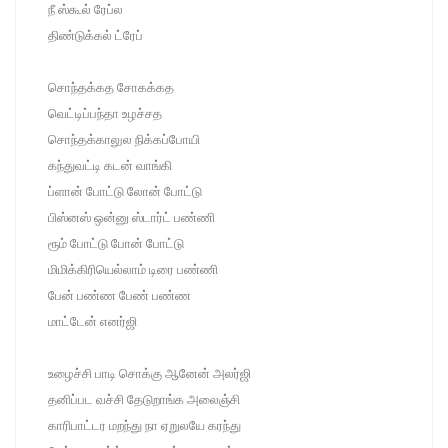
நீ ஸ்கூல் ரேப்ல
திண்டுக்கல் ட்ரேப்
சொந்தக்கத சோகக்கத
வெட்டிப்பந்தா உழச்சத
சொந்தக்காலுல நிக்கப்போயி
கந்துவட்டி கடன் வாங்கி
ப்ளான் போட்டு லோன் போட்டு
பிஸ்னஸ் ஒன்னு ஸ்டார்ட் பண்ணி
ரூம் போட்டு போன் போட்டு
மிமிக்கிரியெல்லாம் டிரை பண்ணி
பேன் பண்ண பேண் பண்ண
மாட்டேன் எனர்ஜி
உழைச்சி பாடி சொக்கு ஆனேன் அலர்ஜி
தனிப்பட வச்சி தேடுறாங்க அலைஞ்சி
காரிபாட்டர மறந்து நா ஏறுலயே கரந்து