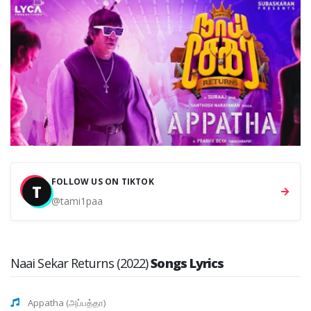
FOLLOW US ON TIKTOK
T
@tami1paa
Naai Sekar Returns (2022)
Songs Lyrics
Appatha (அப்பத்தா)