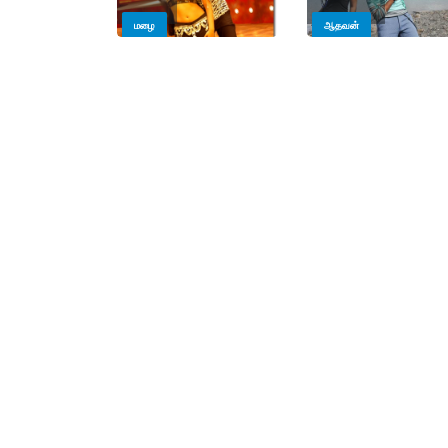
மழை
ஆதவன்