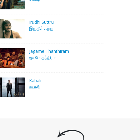
Irudhi Suttru
இறுதிச் சுற்று
Jagame Thanthiram
ஜகமே தந்திரம்
Kabali
கபாலி