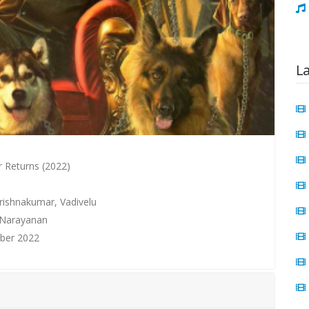
L
r Returns (2022)
Krishnakumar, Vadivelu
 Narayanan
ber 2022