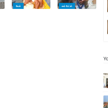
வேல்
லவ் பேட்ஸ்
Y