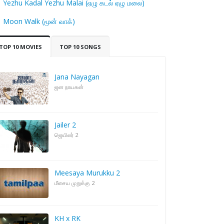
Yezhu Kadal Yezhu Malai (ஏழு கடல் ஏழு மலை)
Moon Walk (மூன் வாக்)
TOP 10 MOVIES
TOP 10 SONGS
Jana Nayagan
ஜன நாயகன்
Jailer 2
ஜெயிலர் 2
Meesaya Murukku 2
மீசைய முறுக்கு 2
KH x RK