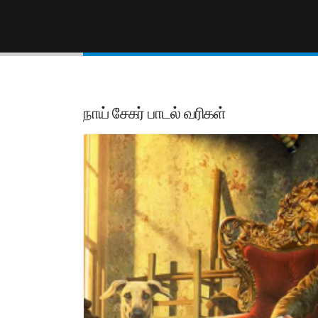
நாய் சேகர் பாடல் வரிகள்