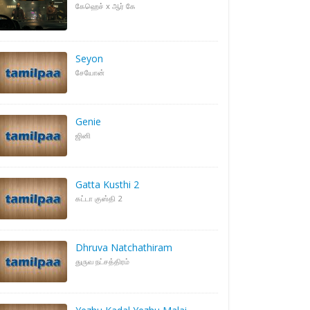
கேஹெச் x ஆர் கே
Seyon
சேயோன்
Genie
ஜினி
Gatta Kusthi 2
கட்டா குஸ்தி 2
Dhruva Natchathiram
துருவ நட்சத்திரம்