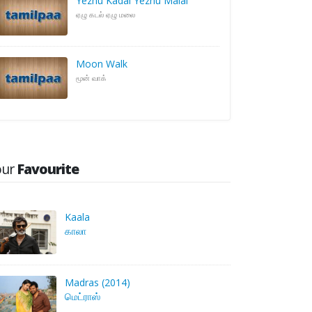
Yezhu Kadal Yezhu Malai
ஏழு கடல் ஏழு மலை
Moon Walk
மூன் வாக்
our
Favourite
Kaala
காலா
Madras (2014)
மெட்ராஸ்