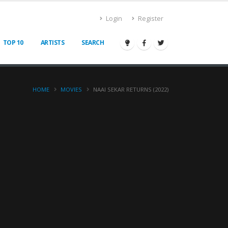
Login
Register
TOP 10
ARTISTS
SEARCH
HOME
MOVIES
NAAI SEKAR RETURNS (2022)