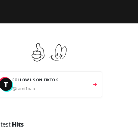
FOLLOW US ON TIKTOK
T
@tami1paa
atest
Hits