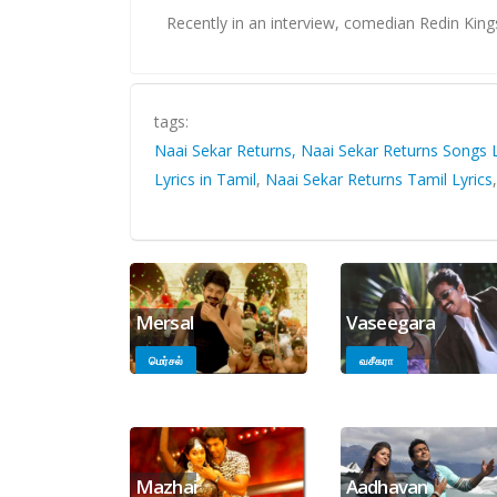
Recently in an interview, comedian Redin Kingsl
tags:
Naai Sekar Returns, Naai Sekar Returns Songs L
Lyrics in Tamil
,
Naai Sekar Returns Tamil Lyrics
Mersal
Vaseegara
மெர்சல்
வசீகரா
Mazhai
Aadhavan