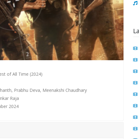
L
st of All Time (2024)
ashanth, Prabhu Deva, Meenakshi Chaudhary
nkar Raja
mber 2024