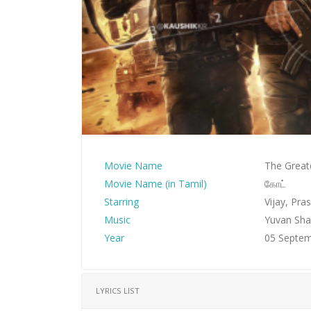
Movie Name
The Greate
Movie Name (in Tamil)
கோட்
Starring
Vijay, Pr
Music
Yuvan Sha
Year
05 Septe
LYRICS LIST