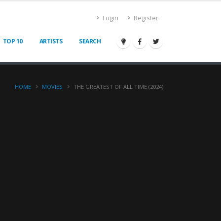
Login
Register
TOP 10
ARTISTS
SEARCH
HOME
MOVIES
THE GREATEST OF ALL TIME (2024)