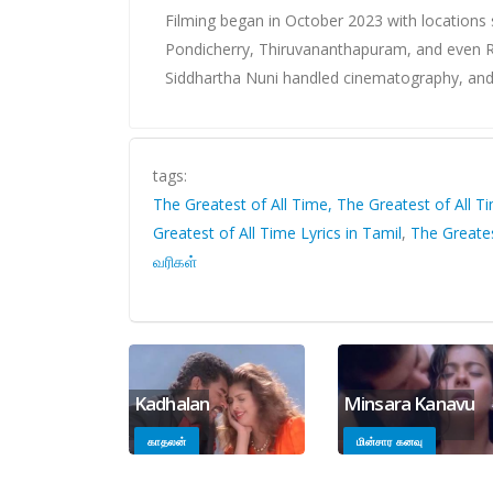
Filming began in October 2023 with locations 
Pondicherry, Thiruvananthapuram, and even 
Siddhartha Nuni handled cinematography, and 
tags:
The Greatest of All Time, The Greatest of All T
Greatest of All Time Lyrics in Tamil
,
The Greates
வரிகள்
Kadhalan
Minsara Kanavu
காதலன்
மின்சார கனவு