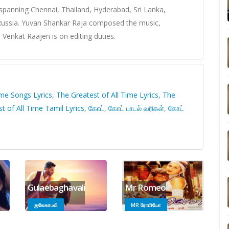
spanning Chennai, Thailand, Hyderabad, Sri Lanka,
Russia. Yuvan Shankar Raja composed the music,
Venkat Raajen is on editing duties.
ime Songs Lyrics
,
The Greatest of All Time Lyrics
,
The
t of All Time Tamil Lyrics
,
கோட்
,
கோட் பாடல் வரிகள்
,
கோட்
Gulaebaghavali
Mr Romeo
குலேகாபலி
MR ரோமியோ