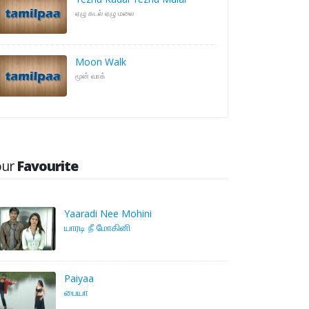
ஏழு கடல் ஏழு மலை
Moon Walk
மூன் வாக்
our
Favourite
Yaaradi Nee Mohini
யாரடி நீ மோகினி
Paiyaa
பையா