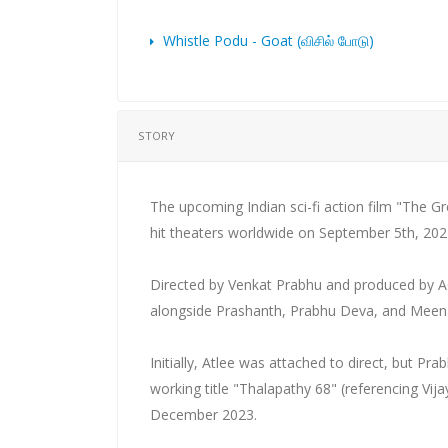
Whistle Podu - Goat (விசில் போடு)
STORY
The upcoming Indian sci-fi action film "The G
hit theaters worldwide on September 5th, 202
Directed by Venkat Prabhu and produced by AGS
alongside Prashanth, Prabhu Deva, and Meen
Initially, Atlee was attached to direct, but 
working title "Thalapathy 68" (referencing Vijay'
December 2023.