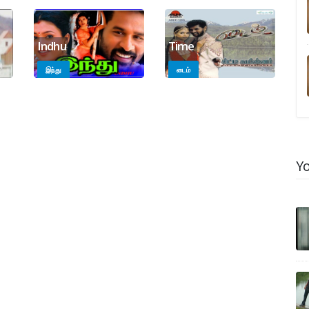
Indhu
Time
இந்து
டைம்
Y