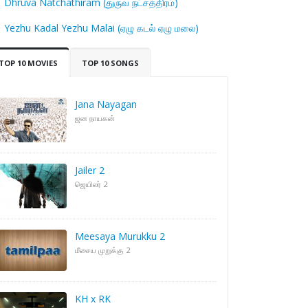
Dhruva Natchathiram (துருவ நட்சத்திரம்)
Yezhu Kadal Yezhu Malai (ஏழு கடல் ஏழு மலை)
TOP 10 MOVIES
TOP 10 SONGS
Jana Nayagan
ஜன நாயகன்
Jailer 2
ஜெயிலர் 2
Meesaya Murukku 2
மீசைய முறுக்கு 2
KH x RK