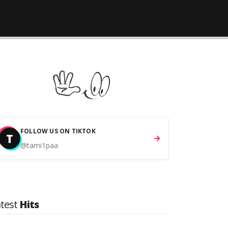
FOLLOW US ON TIKTOK
T
@tami1paa
atest
Hits