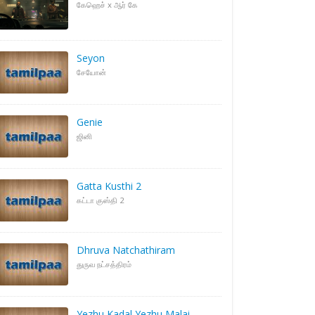
கேஹெச் x ஆர் கே
Seyon
சேயோன்
Genie
ஜினி
Gatta Kusthi 2
கட்டா குஸ்தி 2
Dhruva Natchathiram
துருவ நட்சத்திரம்
Yezhu Kadal Yezhu Malai