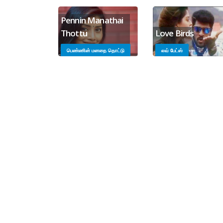
Pennin Manathai
Thottu
Love Birds
பெண்ணின் மனதை தொட்டு
லவ் பேட்ஸ்