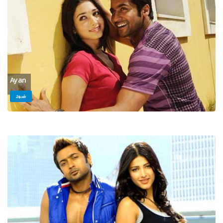
Ayan
அயன்