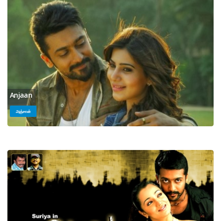
Anjaan
அஞ்சான்