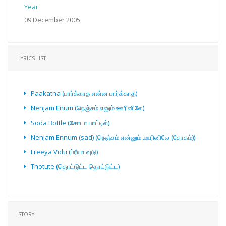
Year
09 December 2005
LYRICS LIST
Paakatha (பார்க்காத என்ன பார்க்காத)
Nenjam Enum (நெஞ்சம் எனும் ஊரினிலே)
Soda Bottle (சோடா பாட்டில்)
Nenjam Ennum (sad) (நெஞ்சம் என்னும் ஊரினிலே (சோகம்))
Freeya Vidu (ப்ரீயா வுடு)
Thotute (தொட்டுட்ட தொட்டுட்ட)
STORY