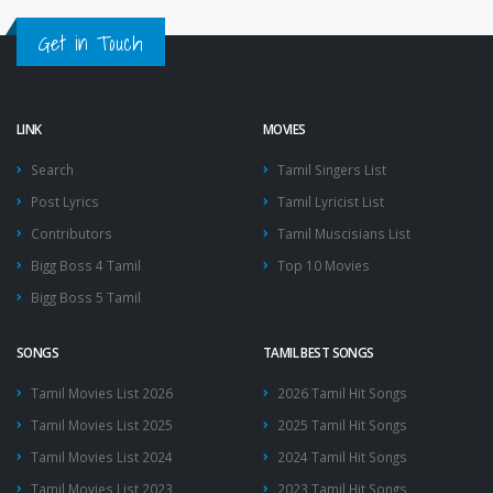
Get in Touch
LINK
MOVIES
Search
Tamil Singers List
Post Lyrics
Tamil Lyricist List
Contributors
Tamil Muscisians List
Bigg Boss 4 Tamil
Top 10 Movies
Bigg Boss 5 Tamil
SONGS
TAMIL BEST SONGS
Tamil Movies List 2026
2026 Tamil Hit Songs
Tamil Movies List 2025
2025 Tamil Hit Songs
Tamil Movies List 2024
2024 Tamil Hit Songs
Tamil Movies List 2023
2023 Tamil Hit Songs