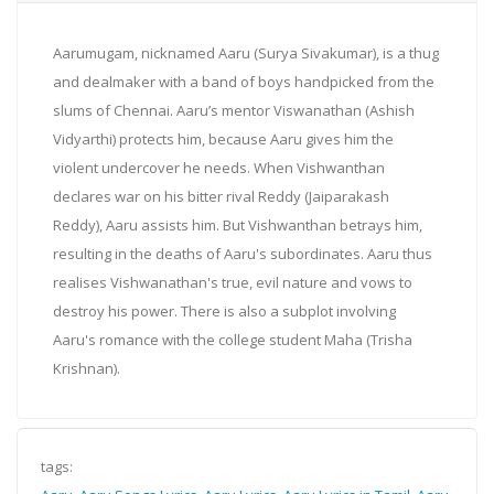
Aarumugam, nicknamed Aaru (Surya Sivakumar), is a thug
and dealmaker with a band of boys handpicked from the
slums of Chennai. Aaru’s mentor Viswanathan (Ashish
Vidyarthi) protects him, because Aaru gives him the
violent undercover he needs. When Vishwanthan
declares war on his bitter rival Reddy (Jaiparakash
Reddy), Aaru assists him. But Vishwanthan betrays him,
resulting in the deaths of Aaru's subordinates. Aaru thus
realises Vishwanathan's true, evil nature and vows to
destroy his power. There is also a subplot involving
Aaru's romance with the college student Maha (Trisha
Krishnan).
tags: