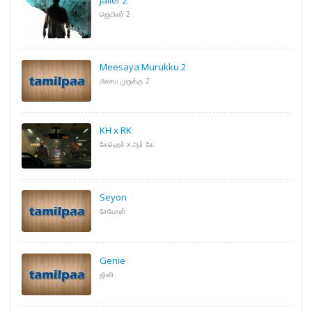
ஜெயிலர் 2
Meesaya Murukku 2
மீசைய முறுக்கு 2
KH x RK
கேஹெச் x ஆர் கே
Seyon
சேயோன்
Genie
ஜினி