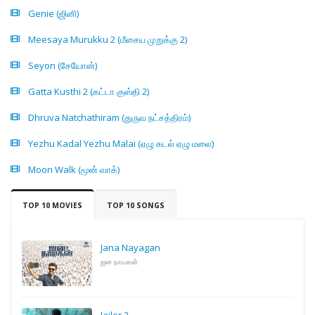
Genie (ஜினி)
Meesaya Murukku 2 (மீசைய முறுக்கு 2)
Seyon (சேயோன்)
Gatta Kusthi 2 (கட்டா குஸ்தி 2)
Dhruva Natchathiram (துருவ நட்சத்திரம்)
Yezhu Kadal Yezhu Malai (ஏழு கடல் ஏழு மலை)
Moon Walk (மூன் வாக்)
TOP 10 MOVIES
TOP 10 SONGS
Jana Nayagan
ஜன நாயகன்
Jailer 2