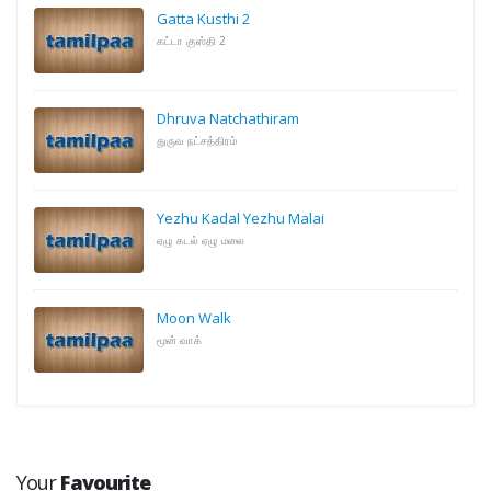
Gatta Kusthi 2
கட்டா குஸ்தி 2
Dhruva Natchathiram
துருவ நட்சத்திரம்
Yezhu Kadal Yezhu Malai
ஏழு கடல் ஏழு மலை
Moon Walk
மூன் வாக்
Your
Favourite