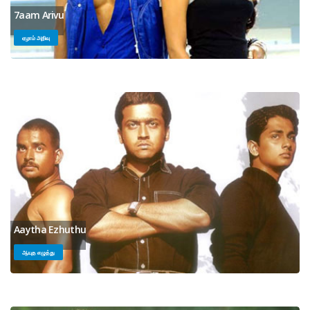
7aam Arivu
ஏழாம் அறிவு
Aaytha Ezhuthu
ஆயுத எழுத்து