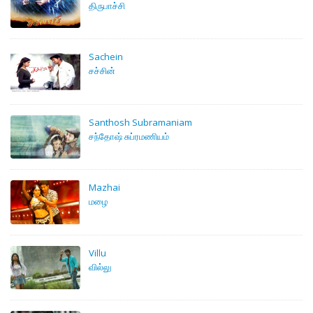
திருபாச்சி
Sachein
சச்சின்
Santhosh Subramaniam
சந்தோஷ் சுப்ரமணியம்
Mazhai
மழை
Villu
வில்லு