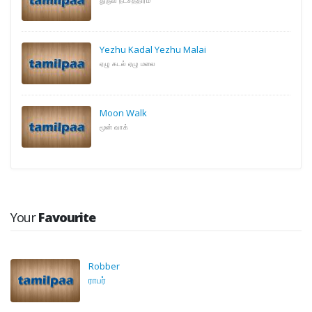
Yezhu Kadal Yezhu Malai
ஏழு கடல் ஏழு மலை
Moon Walk
மூன் வாக்
Your
Favourite
Robber
ராபர்