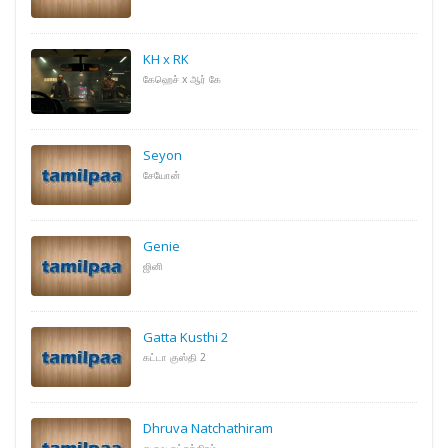
KH x RK
கேஹெச் x ஆர் கே
Seyon
சேயோன்
Genie
ஜினி
Gatta Kusthi 2
கட்டா குஸ்தி 2
Dhruva Natchathiram
துருவ நட்சத்திரம்