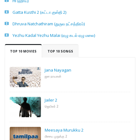
Hi (ஹாய்)
Gatta Kusthi 2 (கட்டா குஸ்தி 2)
Dhruva Natchathiram (துருவ நட்சத்திரம்)
Yezhu Kadal Yezhu Malai (ஏழு கடல் ஏழு மலை)
TOP 10 MOVIES
TOP 10 SONGS
Jana Nayagan
ஜன நாயகன்
Jailer 2
ஜெயிலர் 2
Meesaya Murukku 2
மீசைய முறுக்கு 2