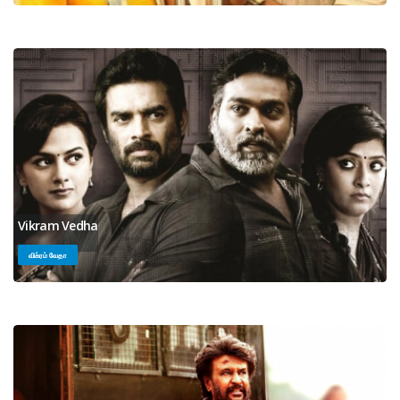
Vikram Vedha
விக்ரம் வேதா