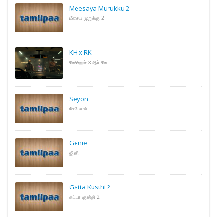
Meesaya Murukku 2
மீசைய முறுக்கு 2
KH x RK
கேஹெச் x ஆர் கே
Seyon
சேயோன்
Genie
ஜினி
Gatta Kusthi 2
கட்டா குஸ்தி 2