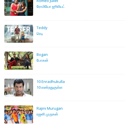
Romeo Juliet
ரோமியோ ஜூலியட்
Teddy
ரெடி
Bogan
போகன்
10 Enradhukulla
10 எண்றதுகுள்ள
Rajini Murugan
ரஜனி முருகன்