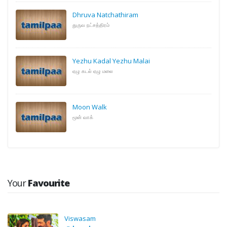
Dhruva Natchathiram
துருவ நட்சத்திரம்
Yezhu Kadal Yezhu Malai
ஏழு கடல் ஏழு மலை
Moon Walk
மூன் வாக்
Your
Favourite
Viswasam