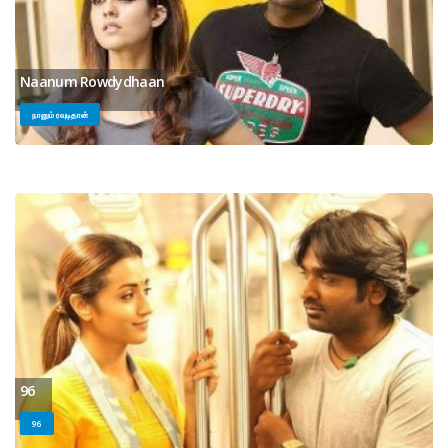
Naanum Rowdydhaan
நானும் ரவுடிதான்
96
96