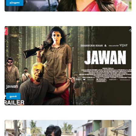
தர்மதுரை
Jawan
ஜவான்