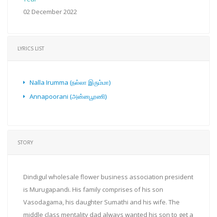
02 December 2022
LYRICS LIST
Nalla Irumma (நல்லா இரும்மா)
Annapoorani (அன்னபூரணி)
STORY
Dindigul wholesale flower business association president
is Murugapandi. His family comprises of his son
Vasodagama, his daughter Sumathi and his wife. The
middle class mentality dad always wanted his son to get a