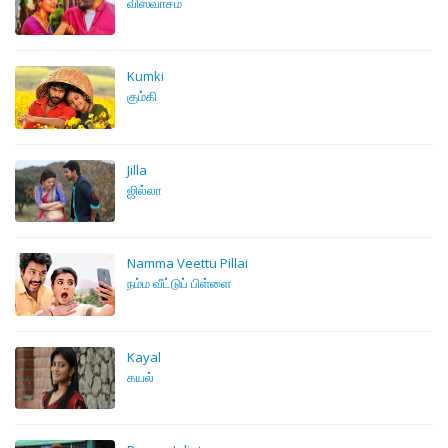
விஸ்வாசம்
Kumki
கும்கி
Jilla
ஜில்லா
Namma Veettu Pillai
நம்ம வீட்டுப் பிள்ளை
Kayal
கயல்