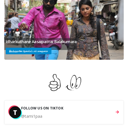
Idharkuthane Aasaipattai Balakumara
இதற்குதானே ஆசைப்பட்டாய் பாலகுமாரா
FOLLOW US ON TIKTOK
T
@tami1paa