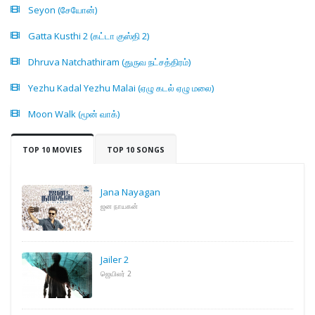
Seyon (சேயோன்)
Gatta Kusthi 2 (கட்டா குஸ்தி 2)
Dhruva Natchathiram (துருவ நட்சத்திரம்)
Yezhu Kadal Yezhu Malai (ஏழு கடல் ஏழு மலை)
Moon Walk (மூன் வாக்)
TOP 10 MOVIES
TOP 10 SONGS
Jana Nayagan
ஜன நாயகன்
Jailer 2
ஜெயிலர் 2