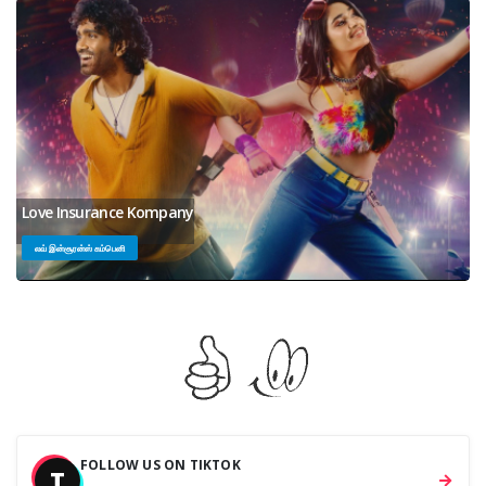
Love Insurance Kompany
லவ் இன்சூரன்ஸ் கம்பெனி
FOLLOW US ON TIKTOK
T