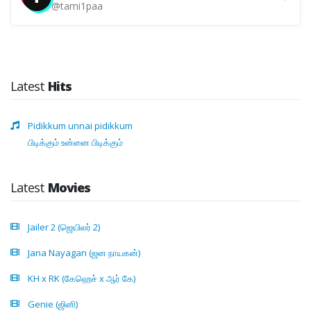
@tami1paa
Latest
Hits
Pidikkum unnai pidikkum
பிடிக்கும் உன்னை பிடிக்கும்
Latest
Movies
Jailer 2 (ஜெயிலர் 2)
Jana Nayagan (ஜன நாயகன்)
KH x RK (கேஹெச் x ஆர் கே)
Genie (ஜினி)