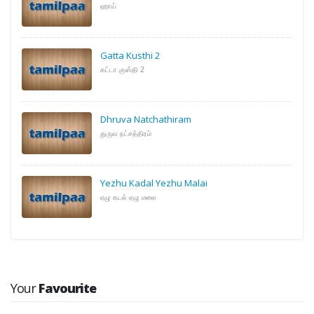
ஹாய்
Gatta Kusthi 2
கட்டா குஸ்தி 2
Dhruva Natchathiram
துருவ நட்சத்திரம்
Yezhu Kadal Yezhu Malai
ஏழு கடல் ஏழு மலை
Your
Favourite