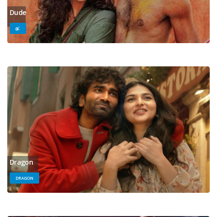
Dude
டூட்
Dragon
DRAGON