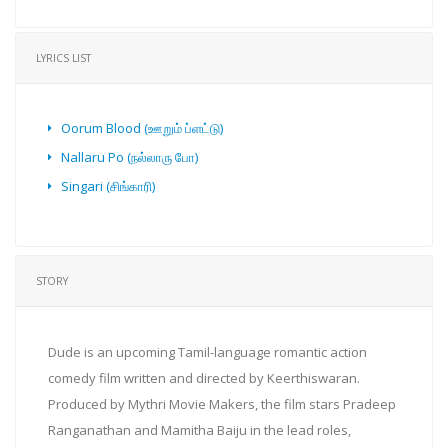
LYRICS LIST
Oorum Blood (ஊறும் ப்ளட்டு)
Nallaru Po (நல்லாரு போ)
Singari (சிங்காரி)
STORY
Dude is an upcoming Tamil-language romantic action
comedy film written and directed by Keerthiswaran.
Produced by Mythri Movie Makers, the film stars Pradeep
Ranganathan and Mamitha Baiju in the lead roles,