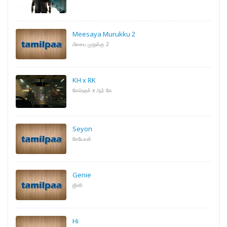
Meesaya Murukku 2
மீசைய முறுக்கு 2
KH x RK
கேஹெச் x ஆர் கே
Seyon
சேயோன்
Genie
ஜினி
Hi