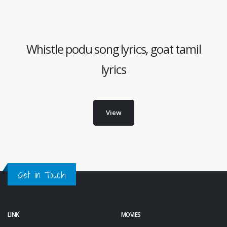
Whistle podu song lyrics, goat tamil
lyrics
View
Get in Touch
LINK
MOVIES