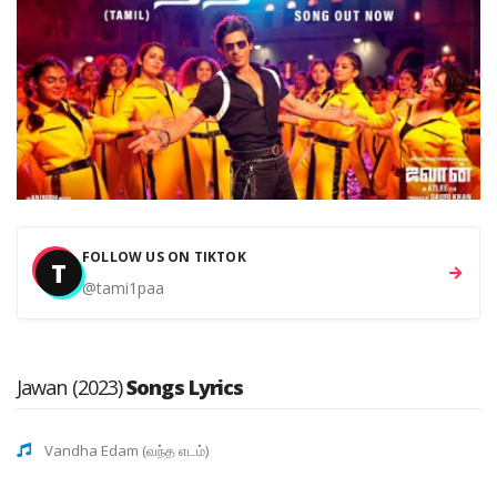
FOLLOW US ON TIKTOK
T
@tami1paa
Jawan (2023)
Songs Lyrics
Vandha Edam (வந்த எடம்)