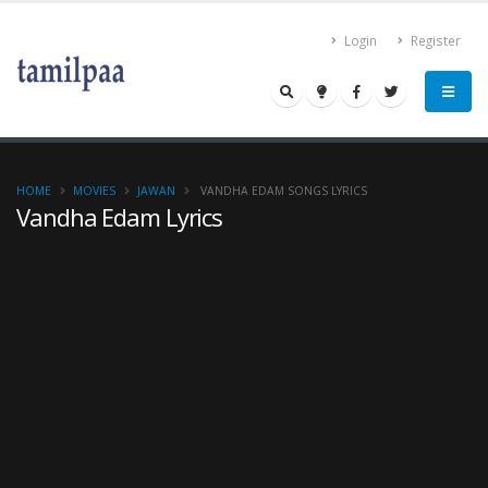
Login
Register
HOME
MOVIES
JAWAN
VANDHA EDAM SONGS LYRICS
Vandha Edam Lyrics