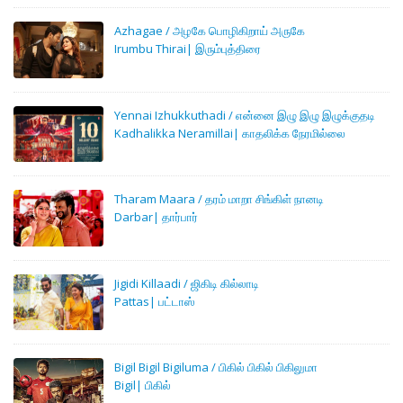
Azhagae / அழகே பொழிகிறாய் அருகே
Irumbu Thirai| இரும்புத்திரை
Yennai Izhukkuthadi / என்னை இழு இழு இழுக்குதடி
Kadhalikka Neramillai| காதலிக்க நேரமில்லை
Tharam Maara / தரம் மாறா சிங்கிள் நானடி
Darbar| தார்பார்
Jigidi Killaadi / ஜிகிடி கில்லாடி
Pattas| பட்டாஸ்
Bigil Bigil Bigiluma / பிகில் பிகில் பிகிலுமா
Bigil| பிகில்