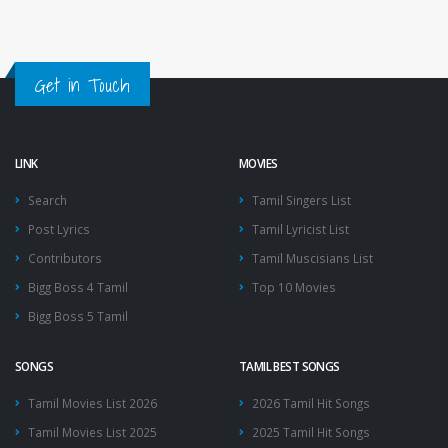
Get in Touch
LINK
MOVIES
Search
Tamil Singers List
Post Lyrics
Tamil Lyricist List
Contributors
Tamil Muscisians List
Bigg Boss 4 Tamil
Top 10 Movies
Bigg Boss 5 Tamil
SONGS
TAMIL BEST SONGS
Tamil Movies List 2026
2026 Tamil Hit Songs
Tamil Movies List 2025
2025 Tamil Hit Songs