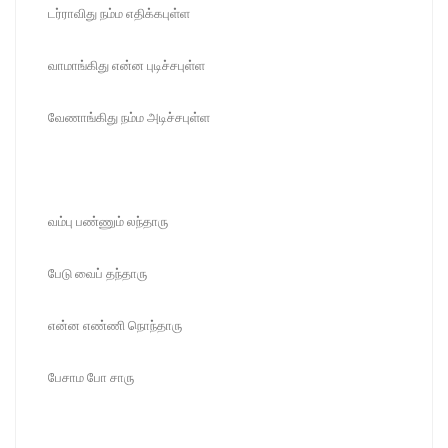
டர்ராவிது நம்ம எதிக்கபுள்ள
வாமாங்கிது என்ன புடிச்சபுள்ள
வேணாங்கிது நம்ம அடிச்சபுள்ள
வம்பு பண்ணும் லந்தாரு
பேடு வைப் தந்தாரு
என்ன எண்ணி நொந்தாரு
பேசாம போ சாரு