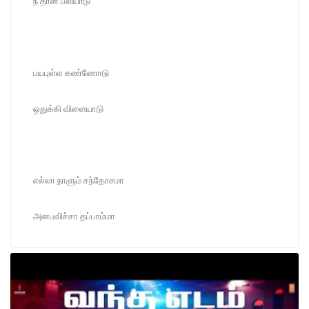
நீ தான் பலியாடு
பயபுள்ள கண்ணோடு
ஒதுக்கி விளையாடு
எல்லா நாளும் சந்தோசமா
அனபவிச்சா தப்பாம்மா