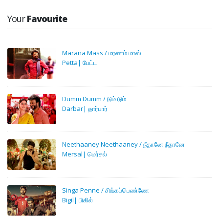
Your
Favourite
Marana Mass / மரணம் மாஸ்
Petta| பேட்ட‌
Dumm Dumm / டும் டும்
Darbar| தார்பார்
Neethaaney Neethaaney / நீதானே நீதானே
Mersal| மெர்சல்
Singa Penne / சிங்கப்பெண்ணே
Bigil| பிகில்