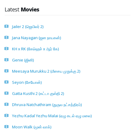
Latest
Movies
Jailer 2 (ஜெயிலர் 2)
Jana Nayagan (ஜன நாயகன்)
KH x RK (கேஹெச் x ஆர் கே)
Genie (ஜினி)
Meesaya Murukku 2 (மீசைய முறுக்கு 2)
Seyon (சேயோன்)
Gatta Kusthi 2 (கட்டா குஸ்தி 2)
Dhruva Natchathiram (துருவ நட்சத்திரம்)
Yezhu Kadal Yezhu Malai (ஏழு கடல் ஏழு மலை)
Moon Walk (மூன் வாக்)