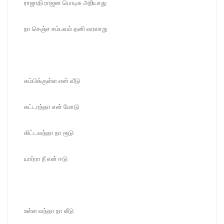
ராஜாதி ராஜன பொடிசு அறியாது
நா செஞ்ச சம்பவம் தனி வரலாறு
கம்பிக்குள்ள என் வீடு
கட்டரந்தா என் மோடு
கிட்டவந்தா நா ரூடு
யார்ரா நீ என் ஈடு
உள்ள வந்தா நா லீடு