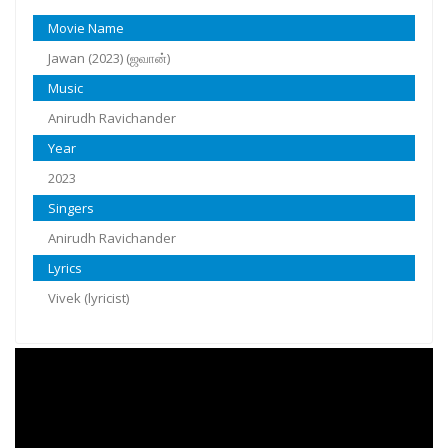
Movie Name
Jawan (2023) (ஜவான்)
Music
Anirudh Ravichander
Year
2023
Singers
Anirudh Ravichander
Lyrics
Vivek (lyricist)