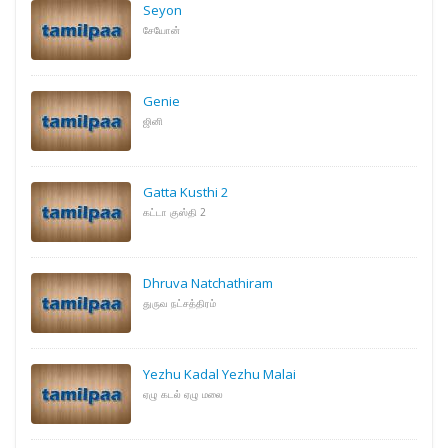
Seyon
சேயோன்
Genie
ஜினி
Gatta Kusthi 2
கட்டா குஸ்தி 2
Dhruva Natchathiram
துருவ நட்சத்திரம்
Yezhu Kadal Yezhu Malai
ஏழு கடல் ஏழு மலை