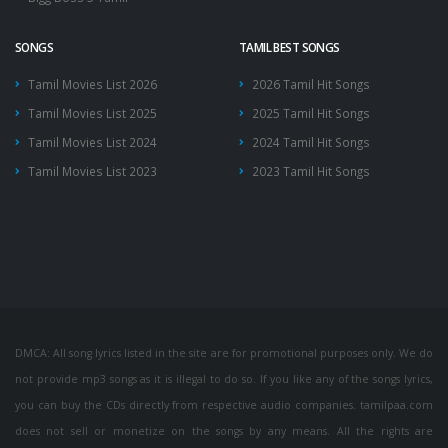
SONGS
TAMIL BEST SONGS
Tamil Movies List 2026
2026 Tamil Hit Songs
Tamil Movies List 2025
2025 Tamil Hit Songs
Tamil Movies List 2024
2024 Tamil Hit Songs
Tamil Movies List 2023
2023 Tamil Hit Songs
DMCA: All song lyrics listed in the site are for promotional purposes only. We do
not provide mp3 songs as it is illegal to do so. If you like any of the songs lyrics,
you can buy the CDs directly from respective audio companies. tamilpaa.com
does not sell or monetize on the songs by any means. All the rights are