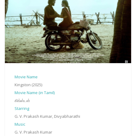
Movie Name
Kingston (2025)
Movie Name (in Tamil)
கிங்ஸ்டன்
Starring
G. V. Prakash Kumar, Divyabharathi
Music
G. V. Prakash Kumar