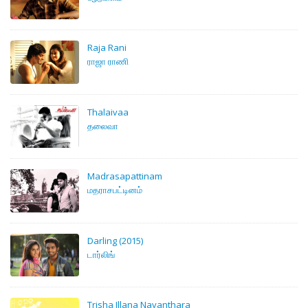
Raja Rani
ராஜா ராணி
Thalaivaa
தலைவா
Madrasapattinam
மதராசபட்டினம்
Darling (2015)
டார்லிங்
Trisha Illana Nayanthara