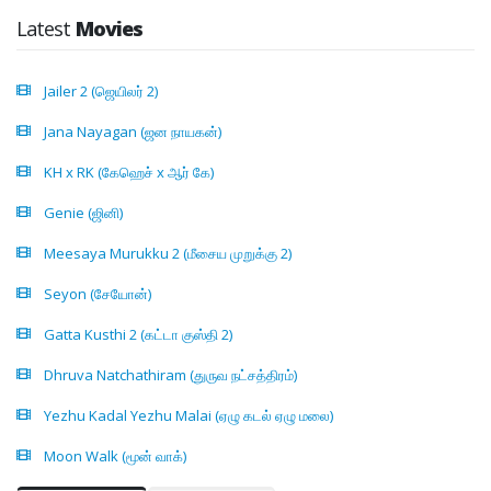
Latest
Movies
Jailer 2 (ஜெயிலர் 2)
Jana Nayagan (ஜன நாயகன்)
KH x RK (கேஹெச் x ஆர் கே)
Genie (ஜினி)
Meesaya Murukku 2 (மீசைய முறுக்கு 2)
Seyon (சேயோன்)
Gatta Kusthi 2 (கட்டா குஸ்தி 2)
Dhruva Natchathiram (துருவ நட்சத்திரம்)
Yezhu Kadal Yezhu Malai (ஏழு கடல் ஏழு மலை)
Moon Walk (மூன் வாக்)