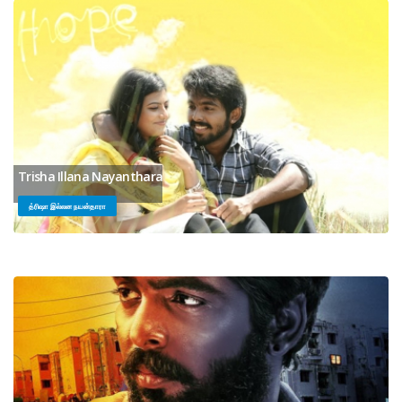
Trisha Illana Nayanthara
த்ரிஷா இல்லன நயன்தாரா