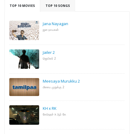
TOP 10 MOVIES
TOP 10 SONGS
Jana Nayagan
ஜன நாயகன்
Jailer 2
ஜெயிலர் 2
Meesaya Murukku 2
மீசைய முறுக்கு 2
KH x RK
கேஹெச் x ஆர் கே