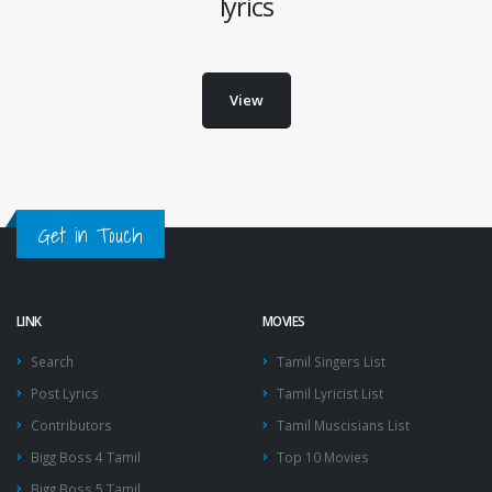
lyrics
View
Get in Touch
LINK
MOVIES
Search
Tamil Singers List
Post Lyrics
Tamil Lyricist List
Contributors
Tamil Muscisians List
Bigg Boss 4 Tamil
Top 10 Movies
Bigg Boss 5 Tamil