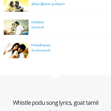
த்ரிஷா இல்லன நயன்தாரா
Komban
கொம்பன்
Polladhavan
பொல்லாதவன்
Whistle podu song lyrics, goat tamil