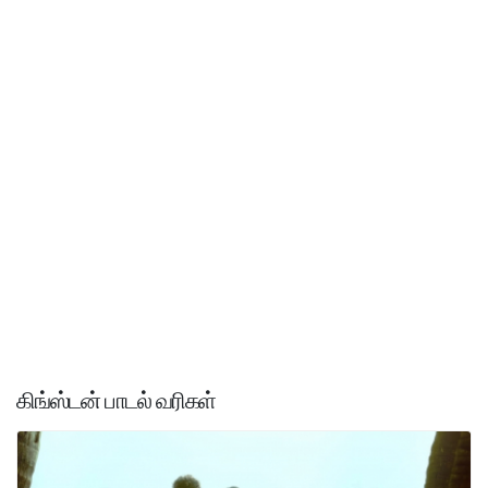
கிங்ஸ்டன் பாடல் வரிகள்