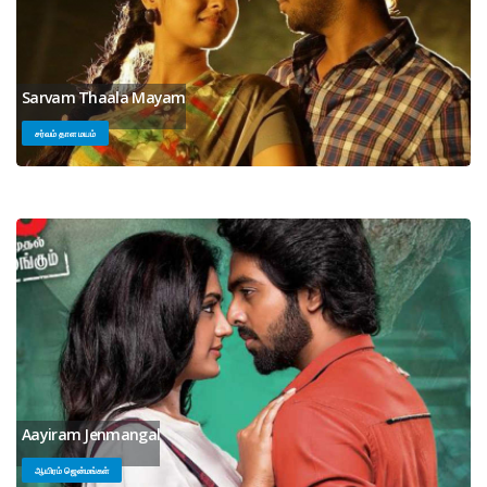
Sarvam Thaala Mayam
சர்வம் தாள மயம்
Aayiram Jenmangal
ஆயிரம் ஜென்மங்கள்