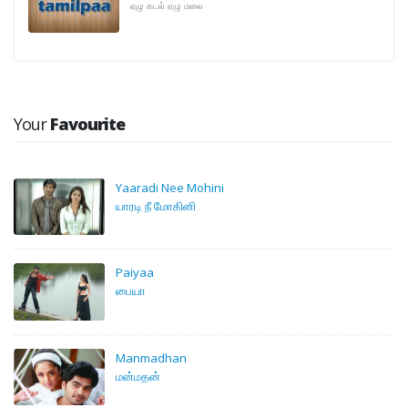
ஏழு கடல் ஏழு மலை
Your
Favourite
Yaaradi Nee Mohini
யாரடி நீ மோகினி
Paiyaa
பையா
Manmadhan
மன்மதன்