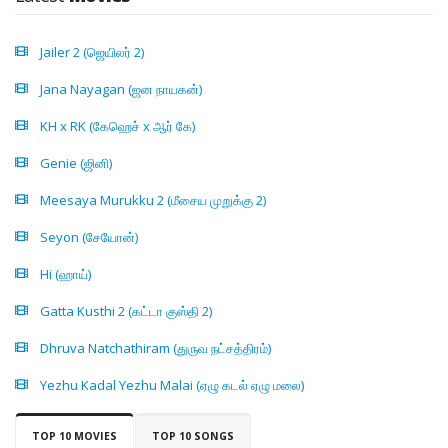
Jailer 2 (ஜெயிலர் 2)
Jana Nayagan (ஜன நாயகன்)
KH x RK (கேஹெச் x ஆர் கே)
Genie (ஜினி)
Meesaya Murukku 2 (மீசைய முறுக்கு 2)
Seyon (சேயோன்)
Hi (ஹாய்)
Gatta Kusthi 2 (கட்டா குஸ்தி 2)
Dhruva Natchathiram (துருவ நட்சத்திரம்)
Yezhu Kadal Yezhu Malai (ஏழு கடல் ஏழு மலை)
TOP 10 MOVIES
TOP 10 SONGS