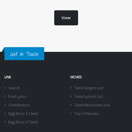
View
Get in Touch
LINK
MOVIES
Search
Tamil Singers List
Post Lyrics
Tamil Lyricist List
Contributors
Tamil Muscisians List
Bigg Boss 4 Tamil
Top 10 Movies
Bigg Boss 5 Tamil