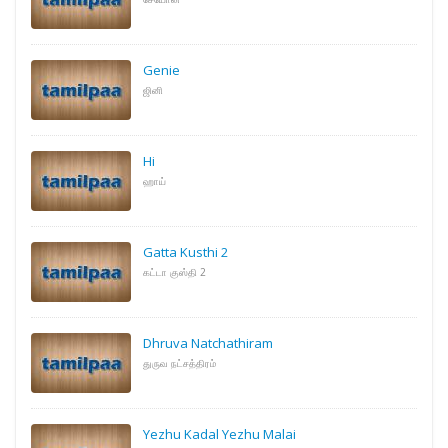
Genie
ஜினி
Hi
ஹாய்
Gatta Kusthi 2
கட்டா குஸ்தி 2
Dhruva Natchathiram
துருவ நட்சத்திரம்
Yezhu Kadal Yezhu Malai