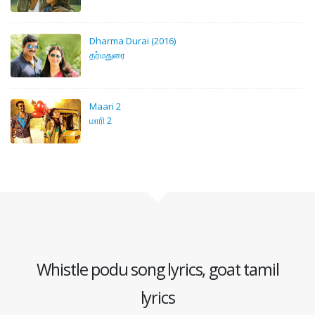
Dharma Durai (2016)
தர்மதுரை
Maari 2
மாரி 2
Whistle podu song lyrics, goat tamil
lyrics