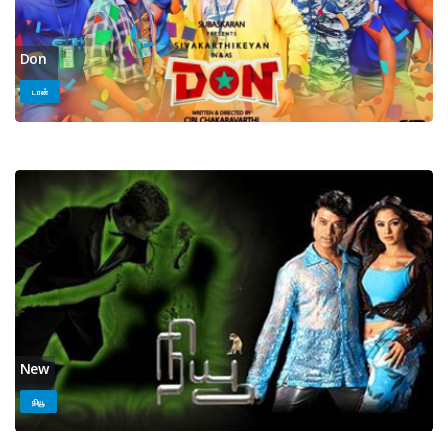
Don
டான்
New
நியூ