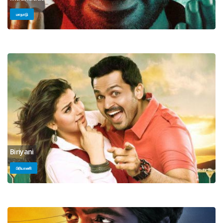
மாநாடு
Biriyani
பிரியாணி