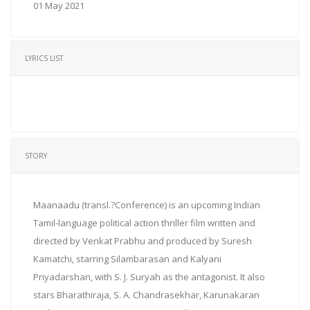
01 May 2021
LYRICS LIST
STORY
Maanaadu (transl.?Conference) is an upcoming Indian
Tamil-language political action thriller film written and
directed by Venkat Prabhu and produced by Suresh
Kamatchi, starring Silambarasan and Kalyani
Priyadarshan, with S. J. Suryah as the antagonist. It also
stars Bharathiraja, S. A. Chandrasekhar, Karunakaran