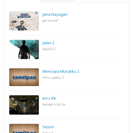
Jana Nayagan
ஜன நாயகன்
Jailer 2
ஜெயிலர் 2
Meesaya Murukku 2
மீசைய முறுக்கு 2
KH x RK
கேஹெச் x ஆர் கே
Seyon
சேயோன்