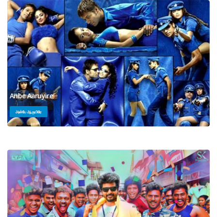
Anbe Aaruyire
அன்பே ஆருயிரே