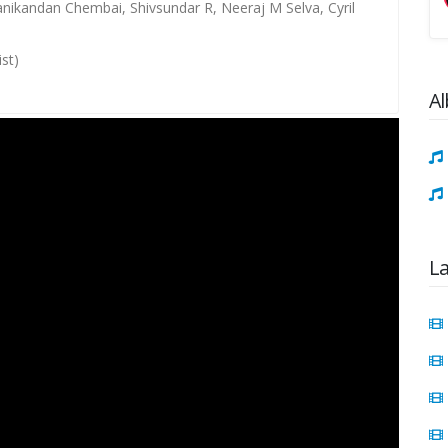
anikandan Chembai, Shivsundar R, Neeraj M Selva, Cyril
ist)
Al
L