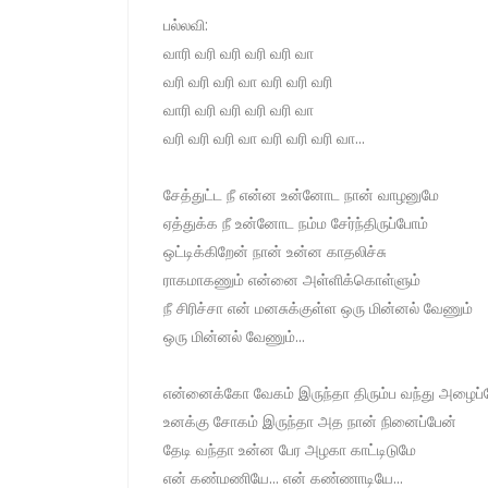
பல்லவி:
வாரி வரி வரி வரி வரி வா
வரி வரி வரி வா வரி வரி வரி
வாரி வரி வரி வரி வரி வா
வரி வரி வரி வா வரி வரி வரி வா...
சேத்துட்ட நீ என்ன உன்னோட நான் வாழனுமே
ஏத்துக்க நீ உன்னோட நம்ம சேர்ந்திருப்போம்
ஒட்டிக்கிறேன் நான் உன்ன காதலிச்சு
ராகமாகணும் என்னை அள்ளிக்கொள்ளும்
நீ சிரிச்சா என் மனசுக்குள்ள ஒரு மின்னல் வேணும்
ஒரு மின்னல் வேணும்...
என்னைக்கோ வேகம் இருந்தா திரும்ப வந்து அழைப்
உனக்கு சோகம் இருந்தா அத நான் நினைப்பேன்
தேடி வந்தா உன்ன பேர அழகா காட்டிடுமே
என் கண்மணியே... என் கண்ணாடியே...