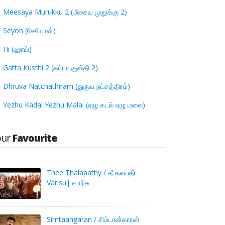
Meesaya Murukku 2 (மீசைய முறுக்கு 2)
Seyon (சேயோன்)
Hi (ஹாய்)
Gatta Kusthi 2 (கட்டா குஸ்தி 2)
Dhruva Natchathiram (துருவ நட்சத்திரம்)
Yezhu Kadal Yezhu Malai (ஏழு கடல் ஏழு மலை)
our
Favourite
Thee Thalapathy / தீ தளபதி
Varisu| வாரிசு
Simtaangaran / சிம்டான்காரன்