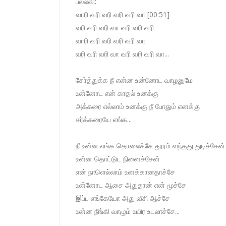
பல்லவி:
வாரி வரி வரி வரி வரி வா [00:51]
வரி வரி வரி வா வரி வரி வரி
வாரி வரி வரி வரி வரி வா
வரி வரி வரி வா வரி வரி வரி வா...
சேர்த்துக்க நீ என்ன உன்னோட வாழனுமே
உன்னோட என் காதல் உனக்கு
அக்கரை எல்லாம் உனக்கு நீ போதும் எனக்கு
சர்க்கரையே எங்க...
நீ உன்ன எங்க தொலைச்சே தூரம் வந்தது துடிச்சேன
உன்ன தொட்டுட நினைச்சேன்
என் நாளெல்லாம் உனக்கானதாச்சே
உன்னோட ஆசை அதுதான் என் மூச்சே
இப்ப எங்கேயோ அது வீசி ஆச்சே
உன்ன நீங்கி வாழும் உயிர உடலாச்சே...