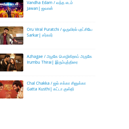
Vandha Edam / வந்த எடம்
Jawan| ஜவான்
Oru Viral Puratchi / ஒருவிரல் புரட்சியே
Sarkar| சர்கார்
Azhagae / அழகே பொழிகிறாய் அருகே
Irumbu Thirai| இரும்புத்திரை
Chal Chakka / ஜல் சக்கா சினுக்கா
Gatta Kusthi| கட்டா குஸ்தி