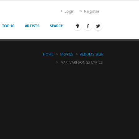
Login
Register
TOP 10
ARTISTS
SEARCH
HOME
MOVIES
ALBUMS 2026
VARI VARI SONGS LYRICS