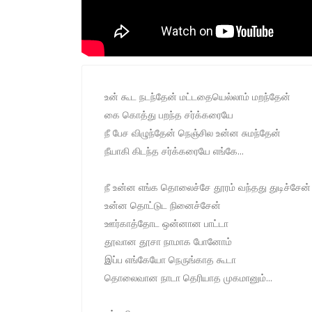
உன் கூட நடந்தேன் மட்டதையெல்லாம் மறந்தேன்
கை கொத்து பறந்த சர்க்கரையே
நீ பேச விழுந்தேன் நெஞ்சில உன்ன சுமந்தேன்
நீயாகி கிடந்த சர்க்கரையே எங்கே...
நீ உன்ன எங்க தொலைச்சே தூரம் வந்தது துடிச்சேன
உன்ன தொட்டுட நினைச்சேன்
ஊர்காத்தோட ஒன்னான பாட்டா
தூவான தூசா நாமாக போனோம்
இப்ப எங்கேயோ நெருங்காத கூடா
தொலைவான நாடா தெரியாத முகமானும்...