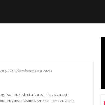
026 (2026) (இசைக்கோவைகள் 2026)
ogi, Yazhini, Sushmita Narasimhan, Sivaranjini
uli, Nayansee Sharma, Shridhar Ramesh, Chirag