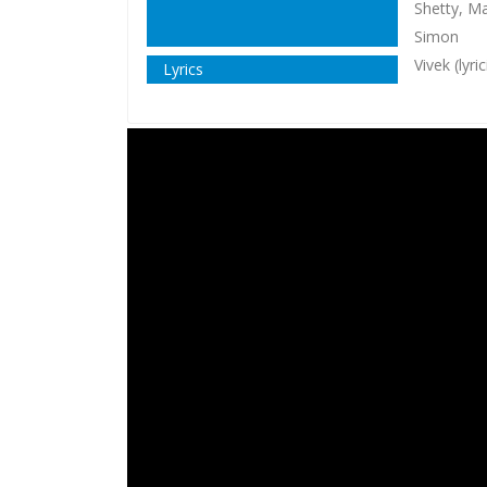
Shetty, M
Simon
Vivek (lyric
Lyrics