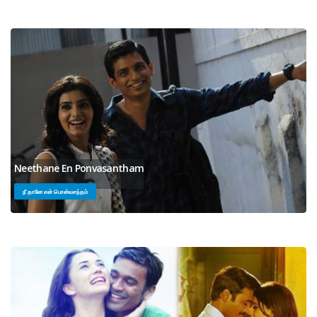
Neethane En Ponvasantham
நீ தானே என் பொன்வசந்தம்