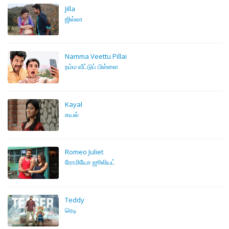
Jilla
ஜில்லா
Namma Veettu Pillai
நம்ம வீட்டுப் பிள்ளை
Kayal
கயல்
Romeo Juliet
ரோமியோ ஜூலியட்
Teddy
ரெடி