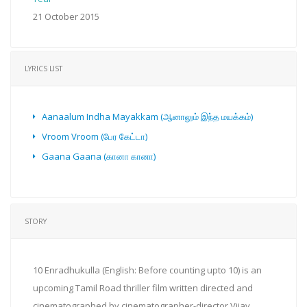
21 October 2015
LYRICS LIST
Aanaalum Indha Mayakkam (ஆனாலும் இந்த மயக்கம்)
Vroom Vroom (பேர கேட்டா)
Gaana Gaana (கானா கானா)
STORY
10 Enradhukulla (English: Before counting upto 10) is an
upcoming Tamil Road thriller film written directed and
cinematographed by cinematographer-director Vijay