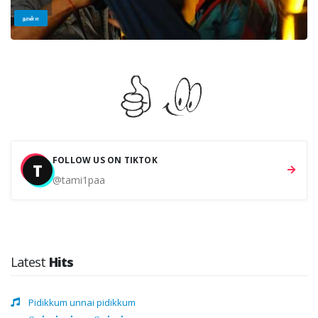
நான் ஈ
FOLLOW US ON TIKTOK
T
@tami1paa
Latest
Hits
Pidikkum unnai pidikkum