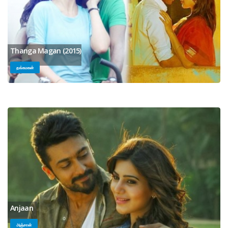
Thanga Magan (2015)
தங்கமகன்
Anjaan
அஞ்சான்