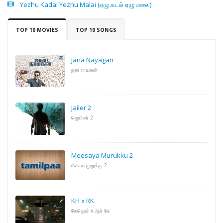
Yezhu Kadal Yezhu Malai (ஏழு கடல் ஏழு மலை)
TOP 10 MOVIES
TOP 10 SONGS
Jana Nayagan
ஜன நாயகன்
Jailer 2
ஜெயிலர் 2
Meesaya Murukku 2
மீசைய முறுக்கு 2
KH x RK
கேஹெச் x ஆர் கே