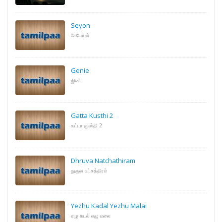
Seyon
சேயோன்
Genie
ஜினி
Gatta Kusthi 2
கட்டா குஸ்தி 2
Dhruva Natchathiram
துருவ நட்சத்திரம்
Yezhu Kadal Yezhu Malai
ஏழு கடல் ஏழு மலை