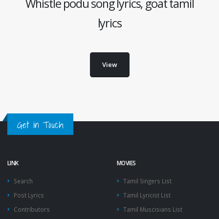
Whistle podu song lyrics, goat tamil
lyrics
View
Get in Touch
LINK
MOVIES
Search
Tamil Singers List
Post Lyrics
Tamil Lyricist List
Contributors
Tamil Muscisians List