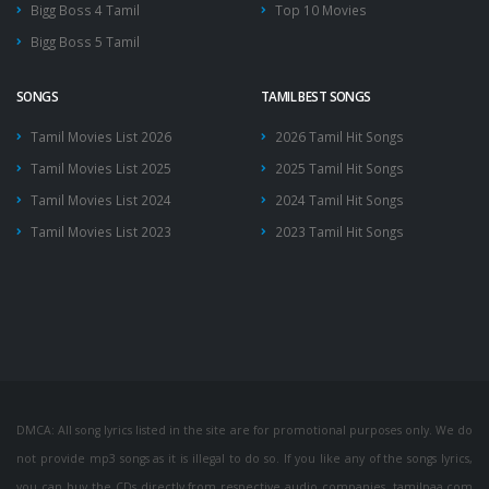
Bigg Boss 4 Tamil
Top 10 Movies
Bigg Boss 5 Tamil
SONGS
TAMIL BEST SONGS
Tamil Movies List 2026
2026 Tamil Hit Songs
Tamil Movies List 2025
2025 Tamil Hit Songs
Tamil Movies List 2024
2024 Tamil Hit Songs
Tamil Movies List 2023
2023 Tamil Hit Songs
DMCA: All song lyrics listed in the site are for promotional purposes only. We do
not provide mp3 songs as it is illegal to do so. If you like any of the songs lyrics,
you can buy the CDs directly from respective audio companies. tamilpaa.com