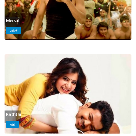
Mersal
மெர்சல்
Kaththi
கத்தி