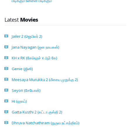
பிடிக்கும் உன்னை பிடிக்கும்
Latest
Movies
Jailer 2 (ஜெயிலர் 2)
Jana Nayagan (ஜன நாயகன்)
KH x RK (கேஹெச் x ஆர் கே)
Genie (ஜினி)
Meesaya Murukku 2 (மீசைய முறுக்கு 2)
Seyon (சேயோன்)
Hi (ஹாய்)
Gatta Kusthi 2 (கட்டா குஸ்தி 2)
Dhruva Natchathiram (துருவ நட்சத்திரம்)