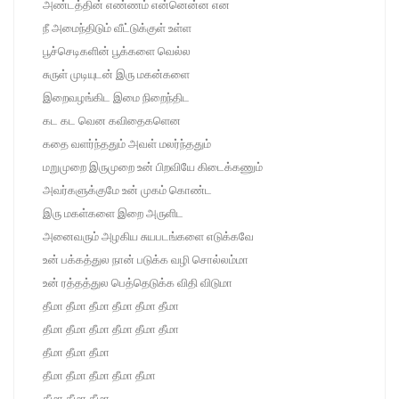
அண்டத்தின் எண்ணம் என்னென்ன என
நீ அமைந்திடும் வீட்டுக்குள் உள்ள
பூச்செடிகளின் பூக்களை வெல்ல
சுருள் முடியுடன் இரு மகன்களை
இறைவழங்கிட இமை நிறைந்திட
கட கட வென கவிதைகளென
கதை வளர்ந்ததும் அவள் மலர்ந்ததும்
மறுமுறை இருமுறை உன் பிறவியே கிடைக்கணும்
அவர்களுக்குமே உன் முகம் கொண்ட
இரு மகள்களை இறை அருளிட
அனைவரும் அழகிய சுயபடங்களை எடுக்கவே
உன் பக்கத்துல நான் படுக்க வழி சொல்லம்மா
உன் ரத்தத்துல பெத்தெடுக்க விதி விடுமா
தீமா தீமா தீமா தீமா தீமா தீமா
தீமா தீமா தீமா தீமா தீமா தீமா
தீமா தீமா தீமா
தீமா தீமா தீமா தீமா தீமா
தீமா தீமா தீமா