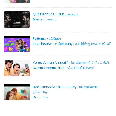
Quit Pannuda / Quit பண்ணுடா
Master| மாஸ்டர்
Pattuma / பட்டும்மா
Love Insurance Kompany| லவ் இன்சூரன்ஸ் கம்பெனி
Yenga Annan Annpai / எங்க அண்ணன் அன்ப அள்ளி
Namma Veettu Pillai| நம்ம வீட்டுப் பிள்ளை
Bae Kannaala Thittidaathey / பே கண்ணால
திட்டிடாதே
Don| டான்