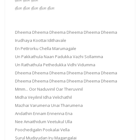
தீமா தீமா தீமா தீமா தீமா
Dheema Dheema Dheema Dheema Dheema Dheema
Irudhaya Koottai Idithavale
En Pettrorku Chella Marumagale
Un Pakkathula Naan Padukka Vazhi Sollamma
Un Rathathula Pethedukka Vidhi Vidumma
Dheema Dheema Dheema Dheema Dheema Dheema
Dheema Dheema Dheema Dheema Dheema Dheema
Mmm... Oor Naduvinil Oar Theruvinil
Midha Veyilinil Idha Velichathil
Mazhai Varumena Unai Tharumena
Andathin Ennam Ennenna Ena
Nee Amaithidum Veetukul Ulla
Poochedigalin Pookalai Vella
Surul Mudiyudan Iru Magangalai