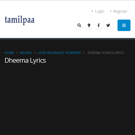
Login
Register
HOME
MOVIES
LOVE INSURANCE KOMPANY
DHEEMA SONGS LYRICS
Dheema Lyrics