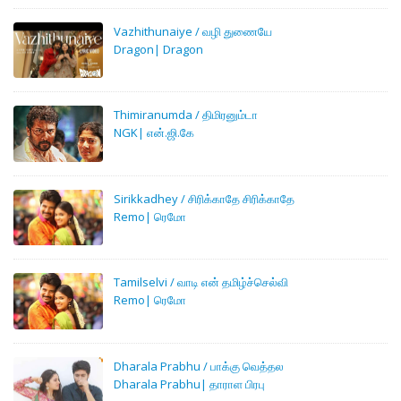
Vazhithunaiye / வழி துணையே
Dragon| Dragon
Thimiranumda / திமிரனும்டா
NGK| என்.ஜி.கே
Sirikkadhey / சிரிக்காதே சிரிக்காதே
Remo| ரெமோ
Tamilselvi / வாடி என் தமிழ்ச்செல்வி
Remo| ரெமோ
Dharala Prabhu / பாக்கு வெத்தல
Dharala Prabhu| தாராள பிரபு