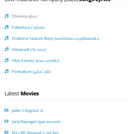
Dheema (தீமா)
Pattuma (பட்டும்மா)
Enakena Yaarum Illaye (எனக்கென யாருமில்லையே)
Adaavadi (அடாவடி)
Vibe Vaasey (வைப வாசயே)
Pookattum (பூக்கட்டும்)
Latest
Movies
Jailer 2 (ஜெயிலர் 2)
Jana Nayagan (ஜன நாயகன்)
KH x RK (கேஹெச் x ஆர் கே)