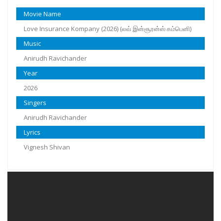
Movie Name
Love Insurance Kompany (2026) (லவ் இன்சூரன்ஸ் கம்பெனி)
Music
Anirudh Ravichander
Year
2026
Singers
Anirudh Ravichander
Lyrics
Vignesh Shivan