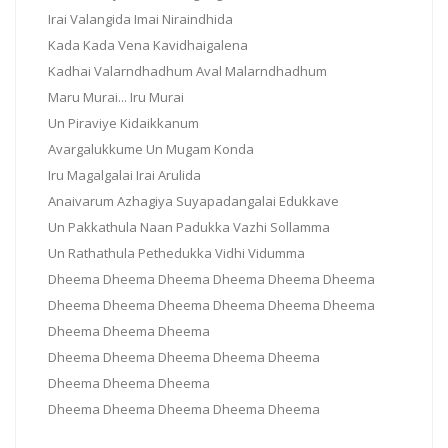
Irai Valangida Imai Niraindhida
Kada Kada Vena Kavidhaigalena
Kadhai Valarndhadhum Aval Malarndhadhum
Maru Murai... Iru Murai
Un Piraviye Kidaikkanum
Avargalukkume Un Mugam Konda
Iru Magalgalai Irai Arulida
Anaivarum Azhagiya Suyapadangalai Edukkave
Un Pakkathula Naan Padukka Vazhi Sollamma
Un Rathathula Pethedukka Vidhi Vidumma
Dheema Dheema Dheema Dheema Dheema Dheema
Dheema Dheema Dheema Dheema Dheema Dheema
Dheema Dheema Dheema
Dheema Dheema Dheema Dheema Dheema
Dheema Dheema Dheema
Dheema Dheema Dheema Dheema Dheema