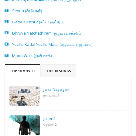
Seyon (சேயோன்)
Gatta Kusthi 2 (கட்டா குஸ்தி 2)
Dhruva Natchathiram (துருவ நட்சத்திரம்)
Yezhu Kadal Yezhu Malai (ஏழு கடல் ஏழு மலை)
Moon Walk (மூன் வாக்)
TOP 10 MOVIES
TOP 10 SONGS
Jana Nayagan
ஜன நாயகன்
Jailer 2
ஜெயிலர் 2