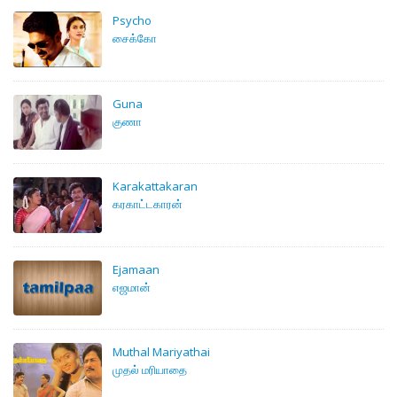
Psycho
சைக்கோ
Guna
குணா
Karakattakaran
கரகாட்டகாரன்
Ejamaan
எஜமான்
Muthal Mariyathai
முதல் மரியாதை