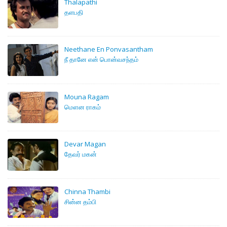
Thalapathi
தளபதி
Neethane En Ponvasantham
நீ தானே என் பொன்வசந்தம்
Mouna Ragam
மௌன ராகம்
Devar Magan
தேவர் மகன்
Chinna Thambi
சின்ன தம்பி