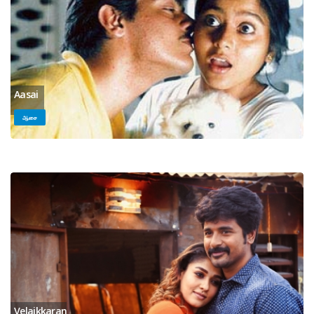
Aasai
ஆசை
Velaikkaran