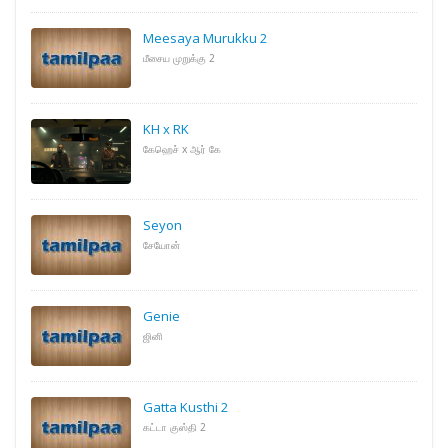
Meesaya Murukku 2
மீசைய முறுக்கு 2
KH x RK
கேஹெச் x ஆர் கே
Seyon
சேயோன்
Genie
ஜினி
Gatta Kusthi 2
கட்டா குஸ்தி 2