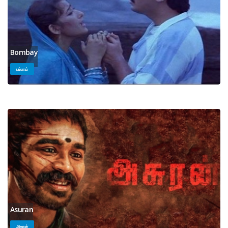
Bombay
பம்பாய்
Asuran
அசுரன்