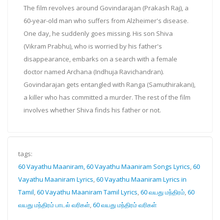
The film revolves around Govindarajan (Prakash Raj), a
60-year-old man who suffers from Alzheimer's disease.
One day, he suddenly goes missing. His son Shiva
(Vikram Prabhu), who is worried by his father's
disappearance, embarks on a search with a female
doctor named Archana (Indhuja Ravichandran).
Govindarajan gets entangled with Ranga (Samuthirakani),
a killer who has committed a murder. The rest of the film
involves whether Shiva finds his father or not.
tags:
60 Vayathu Maaniram, 60 Vayathu Maaniram Songs Lyrics
,
60
Vayathu Maaniram Lyrics
,
60 Vayathu Maaniram Lyrics in
Tamil
,
60 Vayathu Maaniram Tamil Lyrics
,
60 வயது மந்திரம்
,
60
வயது மந்திரம் பாடல் வரிகள்
,
60 வயது மந்திரம் வரிகள்