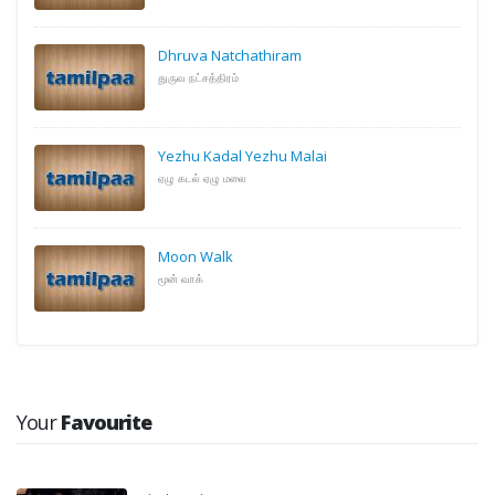
Dhruva Natchathiram
துருவ நட்சத்திரம்
Yezhu Kadal Yezhu Malai
ஏழு கடல் ஏழு மலை
Moon Walk
மூன் வாக்
Your
Favourite