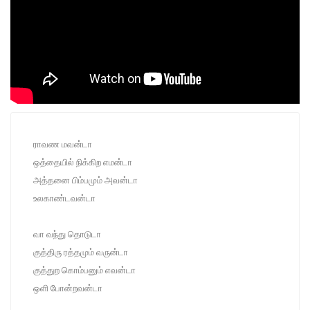
ராவண மவன்டா
ஒத்தையில் நிக்கிற எமன்டா
அத்தனை பிம்பமும் அவன்டா
உலகாண்டவன்டா
வா வந்து தொடுடா
குத்திரு ரத்தமும் வருன்டா
குத்துற கொம்பனும் எவன்டா
ஒளி போன்றவன்டா