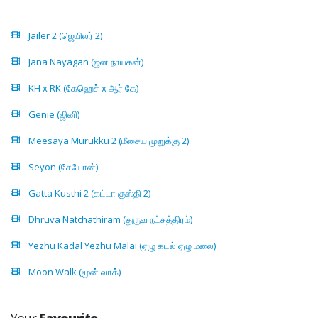
Jailer 2 (ஜெயிலர் 2)
Jana Nayagan (ஜன நாயகன்)
KH x RK (கேஹெச் x ஆர் கே)
Genie (ஜினி)
Meesaya Murukku 2 (மீசைய முறுக்கு 2)
Seyon (சேயோன்)
Gatta Kusthi 2 (கட்டா குஸ்தி 2)
Dhruva Natchathiram (துருவ நட்சத்திரம்)
Yezhu Kadal Yezhu Malai (ஏழு கடல் ஏழு மலை)
Moon Walk (மூன் வாக்)