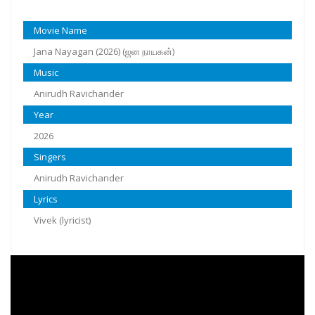
Movie Name
Jana Nayagan (2026) (ஜன நாயகன்)
Music
Anirudh Ravichander
Year
2026
Singers
Anirudh Ravichander
Lyrics
Vivek (lyricist)