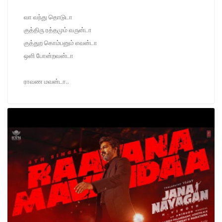
வா வந்து தொடுடா
குத்திரு ரத்தமும் வருன்டா
குத்துற கொம்பனும் எவன்டா
ஒளி போன்றவன்டா
ராவண மவன்டா..