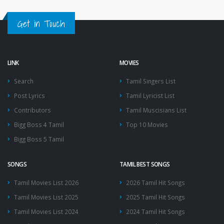
Get in Touch
LINK
MOVIES
Search
Tamil Singers List
Post Lyrics
Tamil Lyricist List
Contributors
Tamil Muscisians List
Bigg Boss 4 Tamil
Top 10 Movies
Bigg Boss 5 Tamil
SONGS
TAMIL BEST SONGS
Tamil Movies List 2026
2026 Tamil Hit Songs
Tamil Movies List 2025
2025 Tamil Hit Songs
Tamil Movies List 2024
2024 Tamil Hit Songs