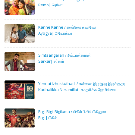
Remo| ரெமோ
Kanne Kanne / கண்ணே கண்ணே
Ayogya| அயோக்யா
Simtaangaran / சிம்டான்காரன்
Sarkar| சர்கார்
Yennai Izhukkuthadi / என்னை இழு இழு இழுக்குதடி
Kadhalikka Neramillai| காதலிக்க நேரமில்லை
Bigil Bigil Bigiluma / பிகில் பிகில் பிகிலுமா
Bigil| பிகில்