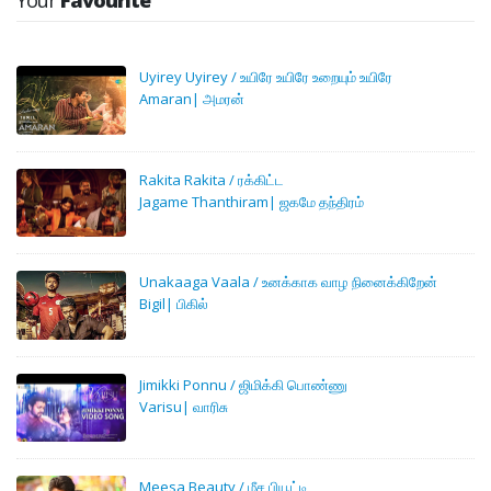
Your
Favourite
Uyirey Uyirey / உயிரே உயிரே உறையும் உயிரே
Amaran| அமரன்
Rakita Rakita / ரக்கிட்ட‌
Jagame Thanthiram| ஜகமே தந்திரம்
Unakaaga Vaala / உனக்காக வாழ நினைக்கிறேன்
Bigil| பிகில்
Jimikki Ponnu / ஜிமிக்கி பொண்ணு
Varisu| வாரிசு
Meesa Beauty / மீச பியூட்டி