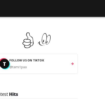
FOLLOW US ON TIKTOK
T
@tami1paa
atest
Hits