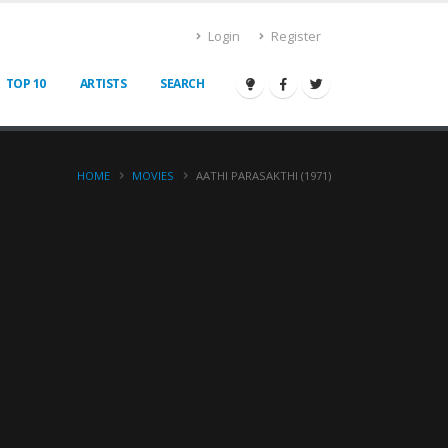
Login
Register
TOP 10
ARTISTS
SEARCH
HOME
MOVIES
AATHI PARASAKTHI (1971)