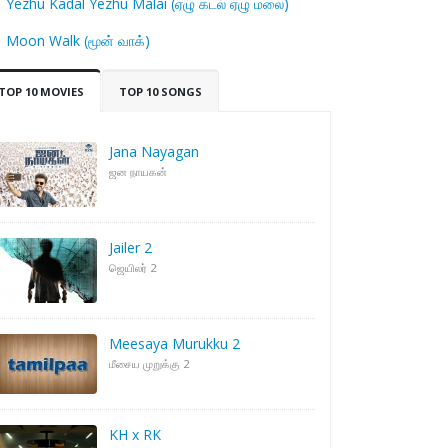
Yezhu Kadal Yezhu Malai (ஏழு கடல் ஏழு மலை)
Moon Walk (மூன் வாக்)
TOP 10 MOVIES
TOP 10 SONGS
Jana Nayagan
ஜன நாயகன்
Jailer 2
ஜெயிலர் 2
Meesaya Murukku 2
மீசைய முறுக்கு 2
KH x RK