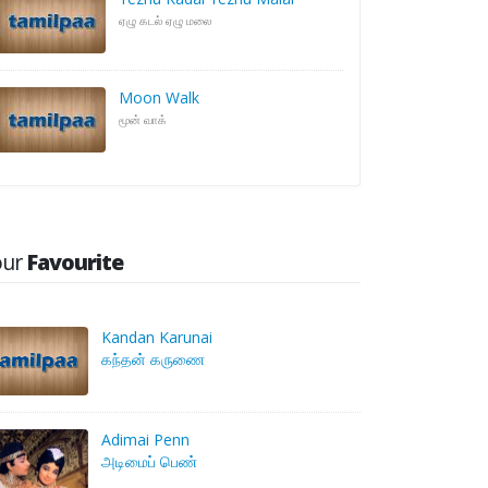
ஏழு கடல் ஏழு மலை
Moon Walk
மூன் வாக்
our
Favourite
Kandan Karunai
கந்தன் கருணை
Adimai Penn
அடிமைப் பெண்