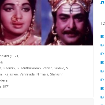
L
sakthi (1971)
்தி
aa, Padmini, R. Muthuraman, Vanisri, Sridevi, S.
i, Rajasree, Venniradai Nirmala, Shylashri
adevan
r 1971