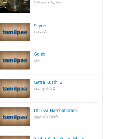
கேஹெச் x ஆர் கே
Seyon
சேயோன்
Genie
ஜினி
Gatta Kusthi 2
கட்டா குஸ்தி 2
Dhruva Natchathiram
துருவ நட்சத்திரம்
Yezhu Kadal Yezhu Malai