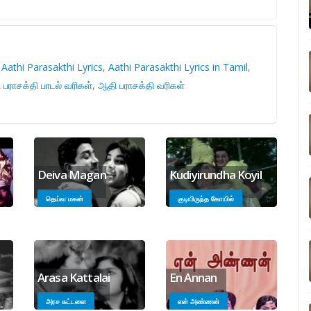
,
Aathi Parasakthi Lyrics
,
Aathi Parasakthi Lyrics in Tamil
,
பராசக்தி பாடல் வரிகள்
,
ஆதி பராசக்தி வரிகள்
Deiva Magan
Kudiyirundha Koyil
தெய்வ மகன்
குடியிருந்த கோயில்
Arasa Kattalai
En Annan
அரச கட்டளை
என் அண்ணன்