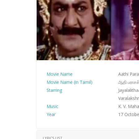
Movie Name
Aathi Para
Movie Name (in Tamil)
ஆதி பராசக
Starring
Jayalalith
Varalakshm
Music
K. V. Mah
Year
17 Octobe
LYRICS LIST