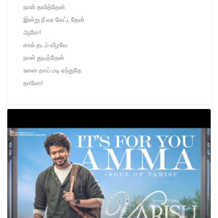
நான் தவித்தேன்
இன்று நீ வர கேட்டதேன்
ஆரோ!
கால் தடம் வீழவே
நான் துடித்தேன்
உனை தாய் மடி ஏந்துதே
தாலோ!