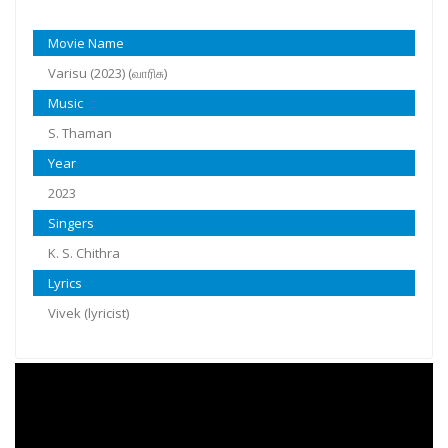
Movie Name
Varisu (2023) (வாரிசு)
Music
S. Thaman
Year
2023
Singers
K. S. Chithra
Lyrics
Vivek (lyricist)