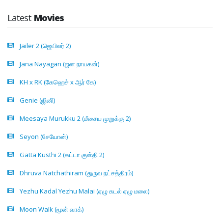
Latest
Movies
Jailer 2 (ஜெயிலர் 2)
Jana Nayagan (ஜன நாயகன்)
KH x RK (கேஹெச் x ஆர் கே)
Genie (ஜினி)
Meesaya Murukku 2 (மீசைய முறுக்கு 2)
Seyon (சேயோன்)
Gatta Kusthi 2 (கட்டா குஸ்தி 2)
Dhruva Natchathiram (துருவ நட்சத்திரம்)
Yezhu Kadal Yezhu Malai (ஏழு கடல் ஏழு மலை)
Moon Walk (மூன் வாக்)