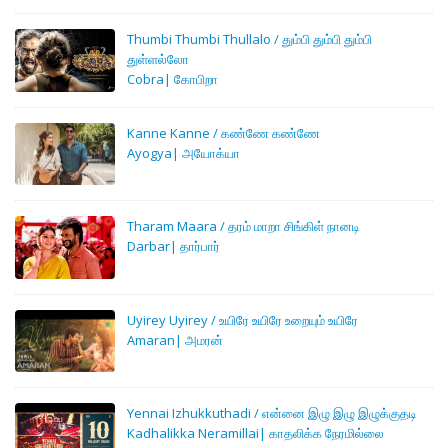
Thumbi Thumbi Thullalo / தும்பி தும்பி தும்பி
துள்ளல்லோ
Cobra| கோபிறா
Kanne Kanne / கண்ணே கண்ணே
Ayogya| அயோக்யா
Tharam Maara / தரம் மாறா சிங்கிள் நானடி
Darbar| தார்பார்
Uyirey Uyirey / உயிரே உயிரே உறையும் உயிரே
Amaran| அமரன்
Yennai Izhukkuthadi / என்னை இழு இழு இழுக்குதடி
Kadhalikka Neramillai| காதலிக்க நேரமில்லை