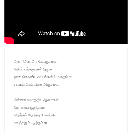
ஆராரிஆராரோ கேட்குதம்மா
நேரில் வந்தது என் நிஜமா
நான் கொண்ட காயங்கள் போகுதம்மா
நாடியும் மெல்லிசை ஆகுதம்மா
பிள்ளை வாசத்தில் ஆசைகள்
தோரணம் சூடுதம்மா
நெஞ்சம் ஆனந்த மேகத்தில்
ஊஞ்சலும் ஆடுதம்மா