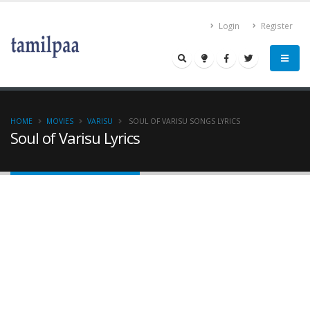
Login
Register
HOME
MOVIES
VARISU
SOUL OF VARISU SONGS LYRICS
Soul of Varisu Lyrics