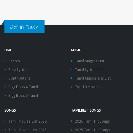
Get in Touch
LINK
MOVIES
Search
Tamil Singers List
Post Lyrics
Tamil Lyricist List
Contributors
Tamil Muscisians List
Bigg Boss 4 Tamil
Top 10 Movies
Bigg Boss 5 Tamil
SONGS
TAMIL BEST SONGS
Tamil Movies List 2026
2026 Tamil Hit Songs
Tamil Movies List 2025
2025 Tamil Hit Songs