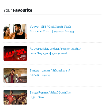
Your
Favourite
Veyyon Silli / வெய்யோன் சில்லி
Soorarai Pottru| சூரரைப் போற்று
Raavana Mavandaa / ராவண மவன்டா
Jana Nayagan| ஜன நாயகன்
Simtaangaran / சிம்டான்காரன்
Sarkar| சர்கார்
Singa Penne / சிங்கப்பெண்ணே
Bigil| பிகில்