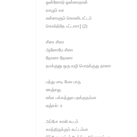
ஒன்னோடு ஒன்னாதான்
வாழும் வர
என்னாளும் கொண்டாட்டம்
கொல்த்தே பட்டாசா] (2)
சீனா சீனா
ஆனோமே சீனா
தோனா தோனா
நமக்குனு ஒரு வழி பொறக்குது தானா
பத்து மாடி மேல பாரு
ஊஞ்சலு
எங்க பக்கத்துல பறக்குதம்மா
ஏஞ்சல்- உ
அப்போ காலி கூடம்
காத்திருக்கும் கூட்டம்மா