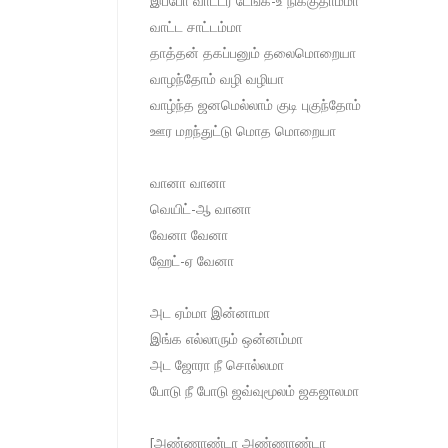
இப்போ வாட்டர் டேங்க்-உ நிக்குதாம்மா
வாட்ட சாட்டம்மா
தாத்தன் தகப்பனும் தலைமொறையா
வாழந்தோம் வழி வழியா
வாழ்ந்த ஜனமெல்லாம் குடி புகுந்தோம்
ஊர மறந்துட்டு மொத மொறையா
வானா வானா
வெயிட்-ஆ வானா
வேனா வேனா
ஹேட்-ஏ வேனா
அட ஏம்மா இன்னாமா
இங்க எல்லாரும் ஒன்னம்மா
அட ஜோரா நீ சொல்லமா
போடு நீ போடு ஜவ்வுமூலம் ஜகஜாலமா
[அண்ணாண்டா அண்ணாண்டா