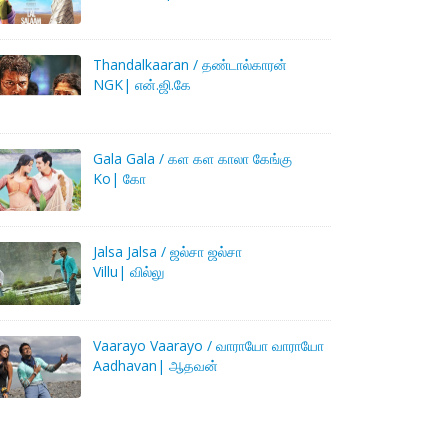
Thandalkaaran / தண்டால்காரன்
NGK| என்.ஜி.கே
Gala Gala / கள கள காலா கேங்கு
Ko| கோ
Jalsa Jalsa / ஜல்சா ஜல்சா
Villu| வில்லு
Vaarayo Vaarayo / வாராயோ வாராயோ
Aadhavan| ஆதவன்