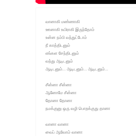
வானாகி மண்ணாகி
ஊனாகி உயிராகி இருந்தோம்
உன்ன நம்பி வந்துட்டோம்
நீ காத்திடனும்
எங்கள சேந்திடனும்
வந்து ஆடிடனும்
ஆடிடனும்… ஆடிடனும்… ஆடிடனும்…
சீன்னா சீன்னா
ஆனோமே சீன்னா
தோனா தோனா
நமக்குனு ஒரு வழி பொறக்குது தானா
வானா வானா
வைப் ஆவோம் வானா