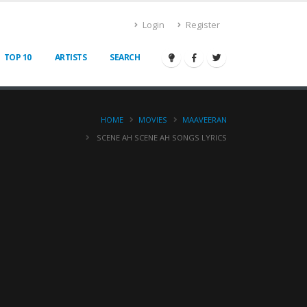
Login
Register
TOP 10
ARTISTS
SEARCH
HOME
MOVIES
MAAVEERAN
SCENE AH SCENE AH SONGS LYRICS