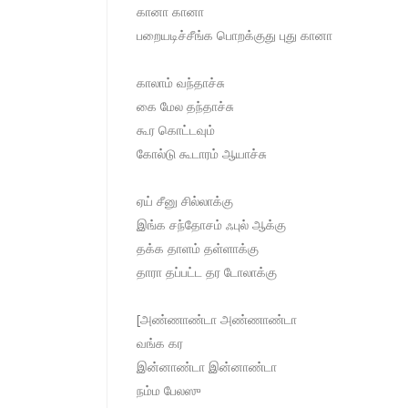
கானா கானா
பறையடிச்சீங்க பொறக்குது புது கானா
காலாம் வந்தாச்சு
கை மேல தந்தாச்சு
கூர கொட்டவும்
கோல்டு கூடாரம் ஆயாச்சு
ஏய் சீனு சில்லாக்கு
இங்க சந்தோசம் ஃபுல் ஆக்கு
தக்க தாளம் தள்ளாக்கு
தாரா தப்பட்ட தர டோலாக்கு
[அண்ணாண்டா அண்ணாண்டா
வங்க கர
இன்னாண்டா இன்னாண்டா
நம்ம பேலஸு