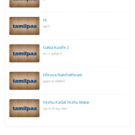
Hi
ஹாய்
Gatta Kusthi 2
கட்டா குஸ்தி 2
Dhruva Natchathiram
துருவ நட்சத்திரம்
Yezhu Kadal Yezhu Malai
ஏழு கடல் ஏழு மலை