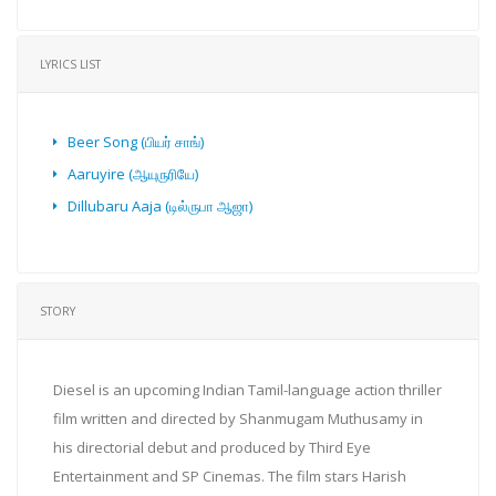
LYRICS LIST
Beer Song (பியர் சாங்)
Aaruyire (ஆயுருரியே)
Dillubaru Aaja (டில்ருபா ஆஜா)
STORY
Diesel is an upcoming Indian Tamil-language action thriller
film written and directed by Shanmugam Muthusamy in
his directorial debut and produced by Third Eye
Entertainment and SP Cinemas. The film stars Harish