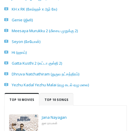
KH x RK (கேஹெச் x ஆர் கே)
Genie (ஜினி)
Meesaya Murukku 2 (மீசைய முறுக்கு 2)
Seyon (சேயோன்)
Hi (ஹாய்)
Gatta Kusthi 2 (கட்டா குஸ்தி 2)
Dhruva Natchathiram (துருவ நட்சத்திரம்)
Yezhu Kadal Yezhu Malai (ஏழு கடல் ஏழு மலை)
TOP 10 MOVIES
TOP 10 SONGS
Jana Nayagan
ஜன நாயகன்