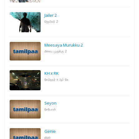
Jailer 2
ஜெயிலர் 2
Meesaya Murukku 2
மீசைய முறுக்கு 2
KH x RK
கேஹெச் x ஆர் கே
Seyon
சேயோன்
Genie
ஜினி