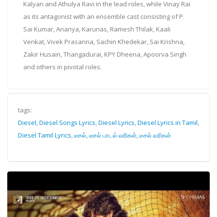
Kalyan and Athulya Ravi in the lead roles, while Vinay Rai
as its antagonist with an ensemble cast consisting of P.
Sai Kumar, Ananya, Karunas, Ramesh Thilak, Kaali
Venkat, Vivek Prasanna, Sachin Khedekar, Sai Krishna,
Zakir Husain, Thangadurai, KPY Dheena, Apoorva Singh
and others in pivotal roles.
tags:
Diesel, Diesel Songs Lyrics
,
Diesel Lyrics
,
Diesel Lyrics in Tamil
,
Diesel Tamil Lyrics
,
டீசல்
,
டீசல் பாடல் வரிகள்
,
டீசல் வரிகள்