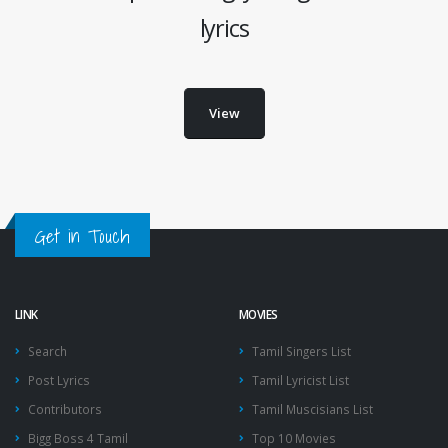
lyrics
View
Get in Touch
LINK
MOVIES
Search
Tamil Singers List
Post Lyrics
Tamil Lyricist List
Contributors
Tamil Muscisians List
Bigg Boss 4 Tamil
Top 10 Movies