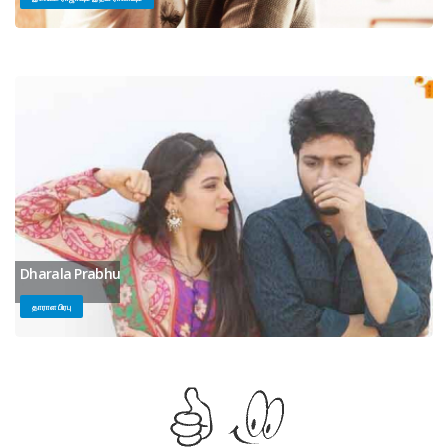
Dharala Prabhu
தாராள பிரபு