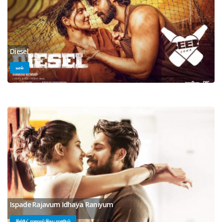
Diesel
டீசல்
Ispade Rajavum Idhaya Raniyum
இஸ்பேட் ராஜாவும் இதய ராணியும்