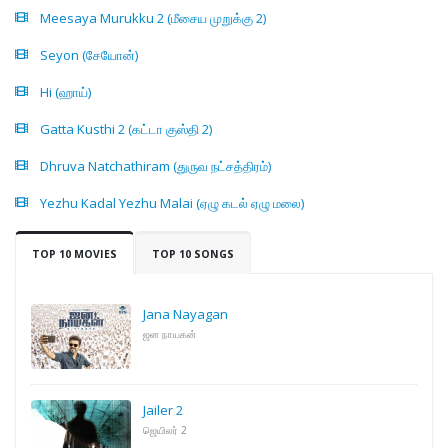
Meesaya Murukku 2 (மீசைய முறுக்கு 2)
Seyon (சேயோன்)
Hi (ஹாய்)
Gatta Kusthi 2 (கட்டா குஸ்தி 2)
Dhruva Natchathiram (துருவ நட்சத்திரம்)
Yezhu Kadal Yezhu Malai (ஏழு கடல் ஏழு மலை)
TOP 10 MOVIES
TOP 10 SONGS
Jana Nayagan
ஜன நாயகன்
Jailer 2
ஜெயிலர் 2