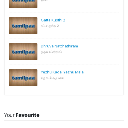
Gatta Kusthi 2
கட்டா குஸ்தி 2
Dhruva Natchathiram
துருவ நட்சத்திரம்
Yezhu Kadal Yezhu Malai
ஏழு கடல் ஏழு மலை
Your
Favourite