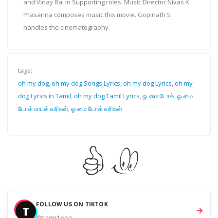
and Vinay Rai in Supporting roles. Music Director Nivas K
Prasanna composes music this movie. Gopinath S
handles the cinematography.
tags:
oh my dog, oh my dog Songs Lyrics
,
oh my dog Lyrics
,
oh my
dog Lyrics in Tamil
,
oh my dog Tamil Lyrics
,
ஓ மை டோக்
,
ஓ மை
டோக் பாடல் வரிகள்
,
ஓ மை டோக் வரிகள்
FOLLOW US ON TIKTOK
T
@tami1paa