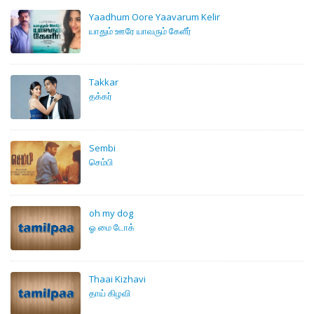
Yaadhum Oore Yaavarum Kelir
யாதும் ஊரே யாவரும் கேளீர்
Takkar
தக்கர்
Sembi
செம்பி
oh my dog
ஓ மை டோக்
Thaai Kizhavi
தாய் கிழவி