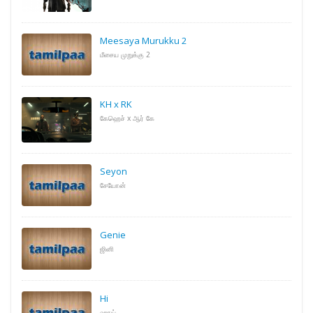
Meesaya Murukku 2
மீசைய முறுக்கு 2
KH x RK
கேஹெச் x ஆர் கே
Seyon
சேயோன்
Genie
ஜினி
Hi
ஹாய்