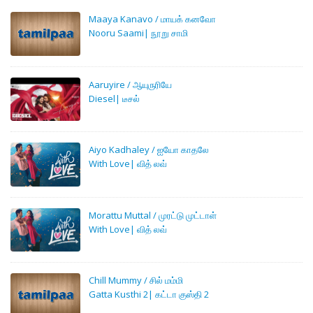
Maaya Kanavo / மாயக் கனவோ
Nooru Saami| நூறு சாமி
Aaruyire / ஆயுருரியே
Diesel| டீசல்
Aiyo Kadhaley / ஐயோ காதலே
With Love| வித் லவ்
Morattu Muttal / முரட்டு முட்டாள்
With Love| வித் லவ்
Chill Mummy / சில் மம்மி
Gatta Kusthi 2| கட்டா குஸ்தி 2