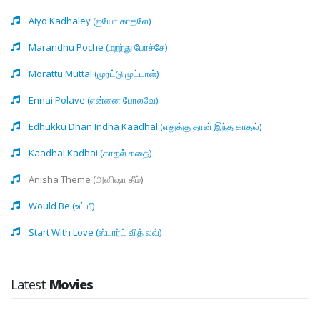
Aiyo Kadhaley (ஐயோ காதலே)
Marandhu Poche (மறந்து போச்சே)
Morattu Muttal (முரட்டு முட்டாள்)
Ennai Polave (என்னை போலவே)
Edhukku Dhan Indha Kaadhal (எதுக்கு தான் இந்த காதல்)
Kaadhal Kadhai (காதல் கதை)
Anisha Theme (அனிஷா தீம்)
Would Be (உட் பீ)
Start With Love (ஸ்டார்ட் வித் லவ்)
Latest
Movies