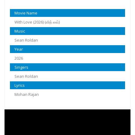
Movie Name
With Love (2026) (வித் லவ்)
Music
Sean Roldan
Year
2026
Singers
Sean Roldan
Lyrics
Mohan Rajan