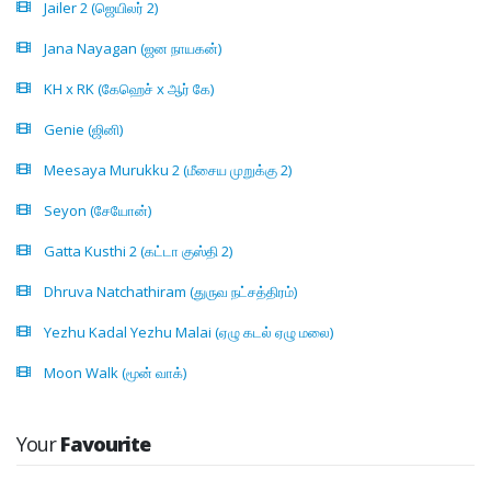
Jailer 2 (ஜெயிலர் 2)
Jana Nayagan (ஜன நாயகன்)
KH x RK (கேஹெச் x ஆர் கே)
Genie (ஜினி)
Meesaya Murukku 2 (மீசைய முறுக்கு 2)
Seyon (சேயோன்)
Gatta Kusthi 2 (கட்டா குஸ்தி 2)
Dhruva Natchathiram (துருவ நட்சத்திரம்)
Yezhu Kadal Yezhu Malai (ஏழு கடல் ஏழு மலை)
Moon Walk (மூன் வாக்)
Your
Favourite