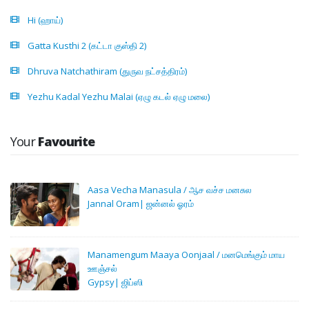
Hi (ஹாய்)
Gatta Kusthi 2 (கட்டா குஸ்தி 2)
Dhruva Natchathiram (துருவ நட்சத்திரம்)
Yezhu Kadal Yezhu Malai (ஏழு கடல் ஏழு மலை)
Your
Favourite
Aasa Vecha Manasula / ஆச வச்ச மனசுல
Jannal Oram| ஜன்னல் ஓரம்
Manamengum Maaya Oonjaal / மனமெங்கும் மாய
ஊஞ்சல்
Gypsy| ஜிப்ஸி