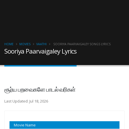
HOME
MOVIES
VAATHI
SOORIYA PAARVAIGALEY SONGS LYRICS
Sooriya Paarvaigaley Lyrics
சூர்ய பறவைகளே பாடல் வரிகள்
Last Updated: Jul 18, 2026
Movie Name