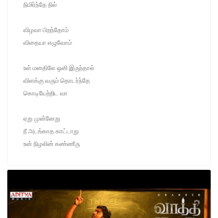
நிமிர்ந்தே நில்
விழவா பிறந்தோம்
விதையா எழுவோம்
உள் மனதிலே ஒளி இருந்தால்
விளக்கு வரும் தொடர்ந்தே
கொடியேற்றிட வா
ஏறு முன்னேறு
நீ அடங்காத காட்டாறு
உன் நிழலின் கண்ணீரு