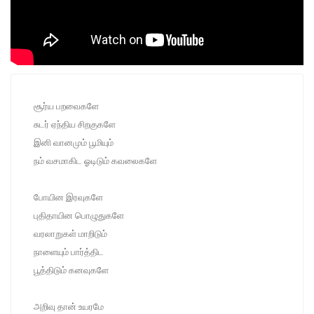
சூர்ய பறவைகளே
சுடர் ஏந்திய சிறகுகளே
இனி வானமும் பூமியும்
நம் வசமாகிட ஓடிடும் கவலைகளே
போயின இரவுகளே
புதிதாயின பொழுதுகளே
வரலாறுகள் மாறிடும்
நாளையும் பார்த்திட
பூத்திடும் கனவுகளே
அறிவு தான் உயரமே