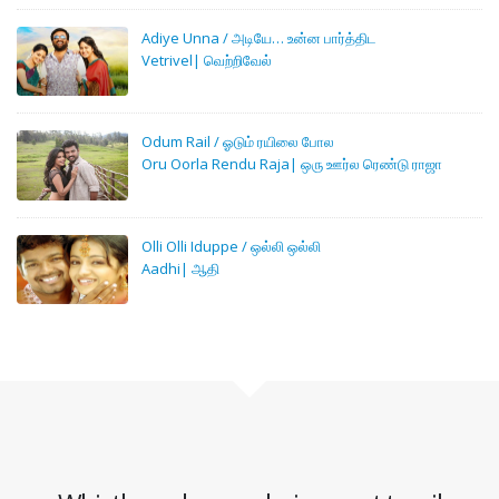
Adiye Unna / அடியே… உன்ன பார்த்திட
Vetrivel| வெற்றிவேல்
Odum Rail / ஓடும் ரயிலை போல
Oru Oorla Rendu Raja| ஒரு ஊர்ல ரெண்டு ராஜா
Olli Olli Iduppe / ஒல்லி ஒல்லி
Aadhi| ஆதி