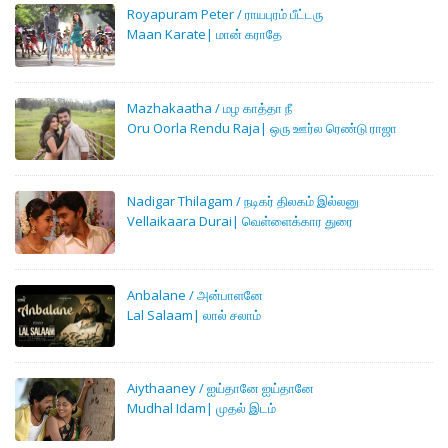
Royapuram Peter / ராயபுரம் பீட்டரு
Maan Karate| மான் கராதே
Mazhakaatha / மழ காத்தா நீ
Oru Oorla Rendu Raja| ஒரு ஊர்ல ரெண்டு ராஜா
Nadigar Thilagam / நடிகர் திலகம் இல்லனு
Vellaikaara Durai| வெள்ளைக்கார துரை
Anbalane / அன்பாளனே
Lal Salaam| லால் சலாம்
Aiythaaney / ஐய்தானே ஐய்தானே
Mudhal Idam| முதல் இடம்