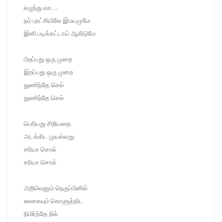
எழுந்து வா….
நம் புரட்சியிலே இமயமுமே
இனி படிக்கட்டாய் ஆகிடுமே
பிறப்பது ஒரு முறை
இறப்பது ஒரு முறை
துணிந்தே செல்
துணிந்தே செல்
பெரியது சிறியதை
அடக்கிட முயல்வது
சரியா சொல்
சரியா சொல்
அறிவெனும் நெருப்பினில்
உலகையும் கொளுத்திட
நிமிர்ந்தே நில்