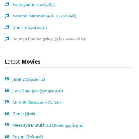
Kalangudhe (கலங்குதே)
Naadodi Mannan (நாடோடி மன்னன்)
One life (ஒன் லைப்)
Sooriya Paarvaigaley (சூர்ய பறவைகளே)
Latest
Movies
Jailer 2 (ஜெயிலர் 2)
Jana Nayagan (ஜன நாயகன்)
KH x RK (கேஹெச் x ஆர் கே)
Genie (ஜினி)
Meesaya Murukku 2 (மீசைய முறுக்கு 2)
Seyon (சேயோன்)