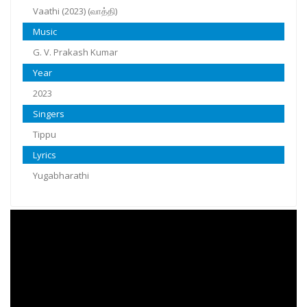
Vaathi (2023) (வாத்தி)
Music
G. V. Prakash Kumar
Year
2023
Singers
Tippu
Lyrics
Yugabharathi