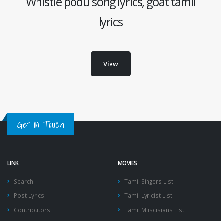
Whistle podu song lyrics, goat tamil
lyrics
View
Get in Touch
LINK
MOVIES
Search
Tamil Singers List
Post Lyrics
Tamil Lyricist List
Contributors
Tamil Muscisians List