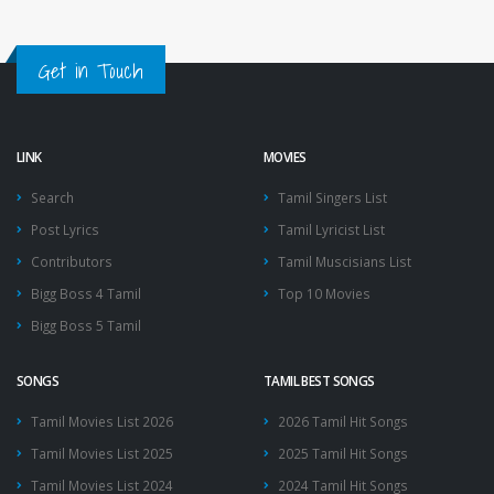
Get in Touch
LINK
MOVIES
Search
Tamil Singers List
Post Lyrics
Tamil Lyricist List
Contributors
Tamil Muscisians List
Bigg Boss 4 Tamil
Top 10 Movies
Bigg Boss 5 Tamil
SONGS
TAMIL BEST SONGS
Tamil Movies List 2026
2026 Tamil Hit Songs
Tamil Movies List 2025
2025 Tamil Hit Songs
Tamil Movies List 2024
2024 Tamil Hit Songs