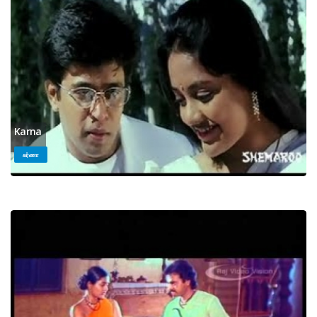
Karna
கர்ணா