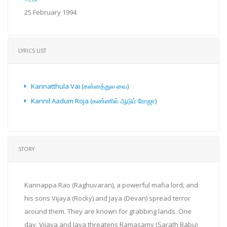
25 February 1994
LYRICS LIST
Kannatthula Vai (கன்னத்துல வை)
Kannil Aadum Roja (கண்ணில் ஆடும் ரோஜா)
STORY
Kannappa Rao (Raghuvaran), a powerful mafia lord, and
his sons Vijaya (Rocky) and Jaya (Devan) spread terror
around them. They are known for grabbing lands. One
day, Vijaya and Jaya threatens Ramasamy (Sarath Babu)