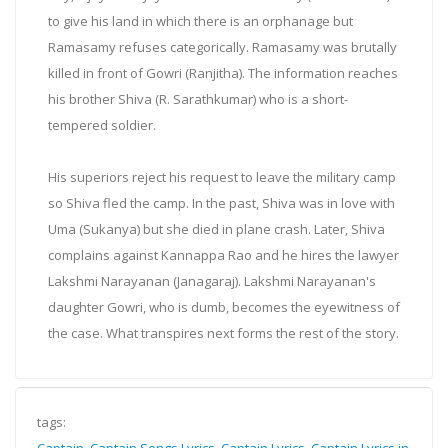
to give his land in which there is an orphanage but
Ramasamy refuses categorically. Ramasamy was brutally
killed in front of Gowri (Ranjitha). The information reaches
his brother Shiva (R. Sarathkumar) who is a short-
tempered soldier.
His superiors reject his request to leave the military camp
so Shiva fled the camp. In the past, Shiva was in love with
Uma (Sukanya) but she died in plane crash. Later, Shiva
complains against Kannappa Rao and he hires the lawyer
Lakshmi Narayanan (Janagaraj). Lakshmi Narayanan's
daughter Gowri, who is dumb, becomes the eyewitness of
the case. What transpires next forms the rest of the story.
tags:
Captain, Captain Songs Lyrics
,
Captain Lyrics
,
Captain Lyrics in