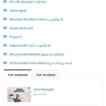
KH x RK (கேஹெச் x ஆர் கே)
Genie (ஜினி)
Meesaya Murukku 2 (மீசைய முறுக்கு 2)
Seyon (சேயோன்)
Hi (ஹாய்)
Gatta Kusthi 2 (கட்டா குஸ்தி 2)
Dhruva Natchathiram (துருவ நட்சத்திரம்)
Yezhu Kadal Yezhu Malai (ஏழு கடல் ஏழு மலை)
TOP 10 MOVIES
TOP 10 SONGS
Jana Nayagan
ஜன நாயகன்