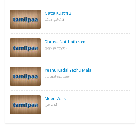
Gatta Kusthi 2
கட்டா குஸ்தி 2
Dhruva Natchathiram
துருவ நட்சத்திரம்
Yezhu Kadal Yezhu Malai
ஏழு கடல் ஏழு மலை
Moon Walk
மூன் வாக்