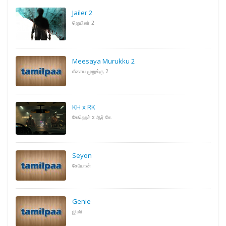
Jailer 2
ஜெயிலர் 2
Meesaya Murukku 2
மீசைய முறுக்கு 2
KH x RK
கேஹெச் x ஆர் கே
Seyon
சேயோன்
Genie
ஜினி