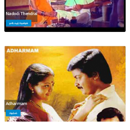
Nadodi Thendral
நாடோடித் தென்றல்
Adharmam
அதர்மம்