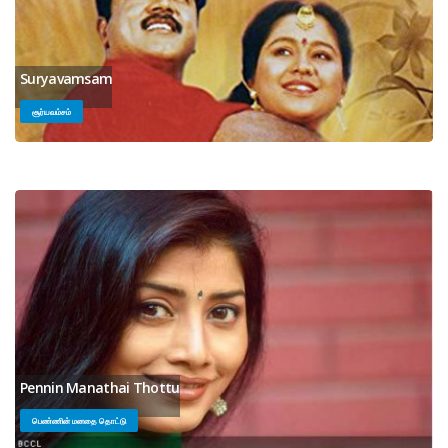
Suryavamsam
சூர்யவம்சம்
Pennin Manathai Thottu
பெண்ணின் மனதை தொட்டு