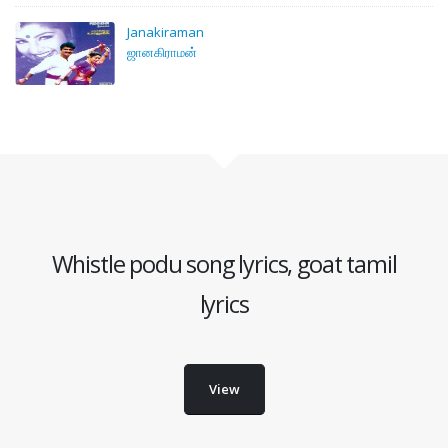
Janakiraman
ஜானகிராமன்
Whistle podu song lyrics, goat tamil
lyrics
View