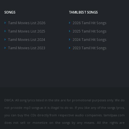
SONGS
TAMIL BEST SONGS
Tamil Movies List 2026
2026 Tamil Hit Songs
Tamil Movies List 2025
2025 Tamil Hit Songs
Tamil Movies List 2024
2024 Tamil Hit Songs
Tamil Movies List 2023
2023 Tamil Hit Songs
DMCA: All song lyrics listed in the site are for promotional purposes only. We do
not provide mp3 songs as it is illegal to do so. If you like any of the songs lyrics,
you can buy the CDs directly from respective audio companies. tamilpaa.com
does not sell or monetize on the songs by any means. All the rights are