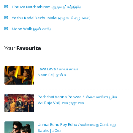
Dhruva Natchathiram (துருவ நட்சத்திரம்)
Yezhu Kadal Yezhu Malai (ஏழு கடல் ஏழு மலை)
Moon Walk (மூன் வாக்)
Your
Favourite
Lava Lava / லாவா லாவா
Naan Ee| நான் ஈ
Pachchai Vanna Poovae / பச்சை வண்ண பூவே
Vai Raja Vai| வை ராஜா வை
Unmai Edhu Poy Edhu / உண்மை எது பொய் எது
Saaho| சகோ