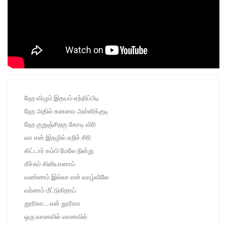
ஹே விழும் இதயம் ஏந்திப்பிடி
ஹே அதில் கனவை அள்ளிக்குடி
ஹே குறுஞ்சிறகு கோடி விரி
வா என் இதழில் ஏறிச் சிரி
கிட்டார் கம்பி மேலே நின்று
கீச்சும் கிளியானாய்
வண்ணம் இல்லா என் வாழ்விலே
வர்ணம் மீட்டுகிறாய்
தூரிகா... என் தூரிகா
ஒரு வானவில் வானவில்