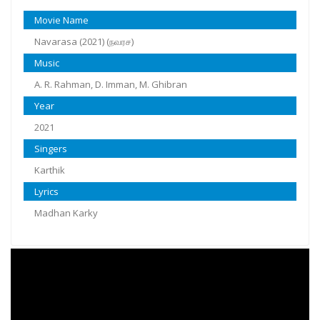
Movie Name
Navarasa (2021) (நவரச‌)
Music
A. R. Rahman, D. Imman, M. Ghibran
Year
2021
Singers
Karthik
Lyrics
Madhan Karky