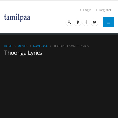
Login
Register
HOME
MOVIES
NAVARASA
THOORIGA SONGS LYRICS
Thooriga Lyrics