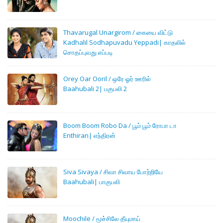
Thavarugal Unargirom / கையை விட்டு
Kadhalil Sodhapuvadu Yeppadi| காதலில்
சொதப்புவது எப்படி
Orey Oar Ooril / ஒரே ஓர் ஊரில்
Baahubali 2| பகுபலி 2
Boom Boom Robo Da / பூம் பூம் ரோபா டா
Enthiran| எந்திரன்
Siva Sivaya / சிவா சிவாய போற்றியே
Baahubali| பாகுபலி
Moochile / மூச்சிலே தீயுமாய்