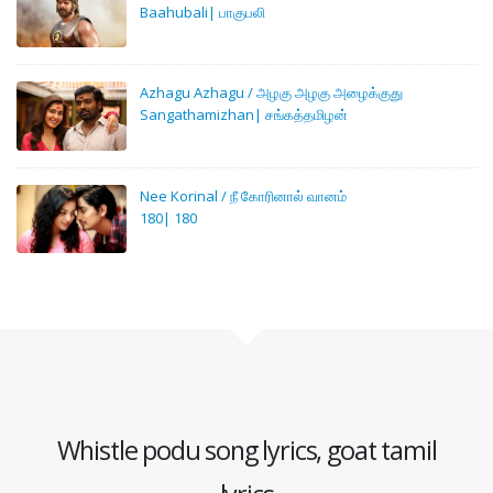
Baahubali| பாகுபலி
Azhagu Azhagu / அழகு அழகு அழைக்குது
Sangathamizhan| சங்கத்தமிழன்
Nee Korinal / நீ கோரினால் வானம்
180| 180
Whistle podu song lyrics, goat tamil