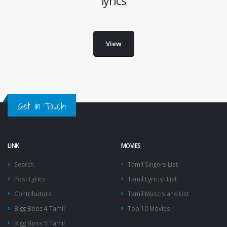
lyrics
View
Get in Touch
LINK
MOVIES
Search
Tamil Singers List
Post Lyrics
Tamil Lyricist List
Contributors
Tamil Muscisians List
Bigg Boss 4 Tamil
Top 10 Movies
Bigg Boss 5 Tamil