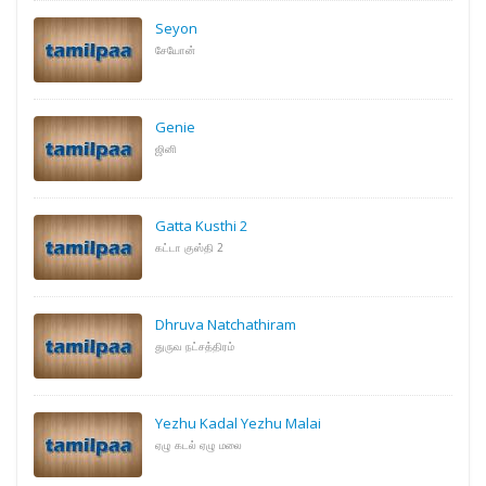
Seyon
சேயோன்
Genie
ஜினி
Gatta Kusthi 2
கட்டா குஸ்தி 2
Dhruva Natchathiram
துருவ நட்சத்திரம்
Yezhu Kadal Yezhu Malai
ஏழு கடல் ஏழு மலை