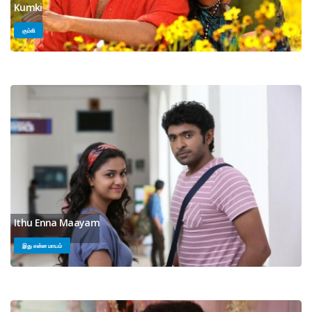
Kumki
கும்கி
Ithu Enna Maayam
இது என்ன மாயம்