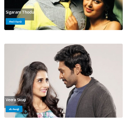
Sigaram Thodu
சிகரம் தொடு
Veera Sivaji
வீர சிவாஜி