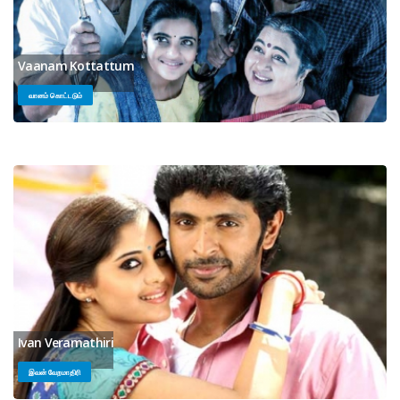
Vaanam Kottattum
வானம் கொட்டடும்
Ivan Veramathiri
இவன் வேறமாதிரி