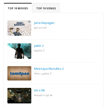
TOP 10 MOVIES
TOP 10 SONGS
Jana Nayagan
ஜன நாயகன்
Jailer 2
ஜெயிலர் 2
Meesaya Murukku 2
மீசைய முறுக்கு 2
KH x RK
கேஹெச் x ஆர் கே