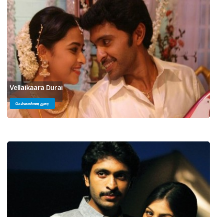
Vellaikaara Durai
வெள்ளைக்கார துரை