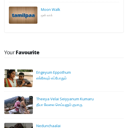
Moon Walk
மூன் வாக்
Your
Favourite
Engeyum Eppothum
எங்கேயும் எப்போதும்
Theeya Velai Seiyyanum Kumaru
தீயா வேலை செய்யனும் குமாரு
Nedunchaalai