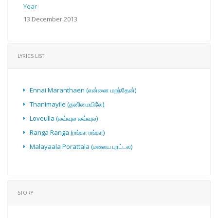
Year
13 December 2013
LYRICS LIST
Ennai Maranthaen (என்னை மறந்தேன்)
Thanimayile (தனிமையிலே)
Loveulla (லவ்வுல லவ்வுல)
Ranga Ranga (ரங்கா ரங்கா)
Malayaala Porattala (மலைய புரட்டல)
STORY