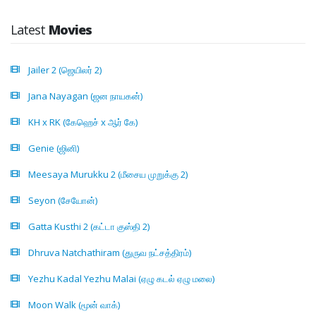
Latest
Movies
Jailer 2 (ஜெயிலர் 2)
Jana Nayagan (ஜன நாயகன்)
KH x RK (கேஹெச் x ஆர் கே)
Genie (ஜினி)
Meesaya Murukku 2 (மீசைய முறுக்கு 2)
Seyon (சேயோன்)
Gatta Kusthi 2 (கட்டா குஸ்தி 2)
Dhruva Natchathiram (துருவ நட்சத்திரம்)
Yezhu Kadal Yezhu Malai (ஏழு கடல் ஏழு மலை)
Moon Walk (மூன் வாக்)