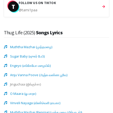
FOLLOW US ON TIKTOK
T
@tami1paa
Thug Life (2025)
Songs Lyrics
Muththa Mazhai (முத்தமழை)
Sugar Baby (ஷுகர் பேபி)
Engeyo (எங்கேயோ மழையில்)
Anju Vanna Poove (அஞ்சு வண்ண பூவே)
Jinguchaa (ஜிங்குச்சா)
O Maara (ஓ மாறா)
Vinveli Nayaga (விண்வெளி நாயகா)
Muththa Mazhai (Reprise) (முத்த மழை (மீள்பாடல்))