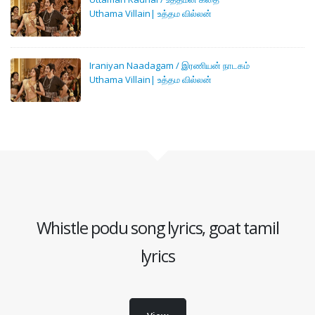
Uthama Villain| உத்தம வில்லன்
Iraniyan Naadagam / இரணியன் நாடகம்
Uthama Villain| உத்தம வில்லன்
Whistle podu song lyrics, goat tamil
lyrics