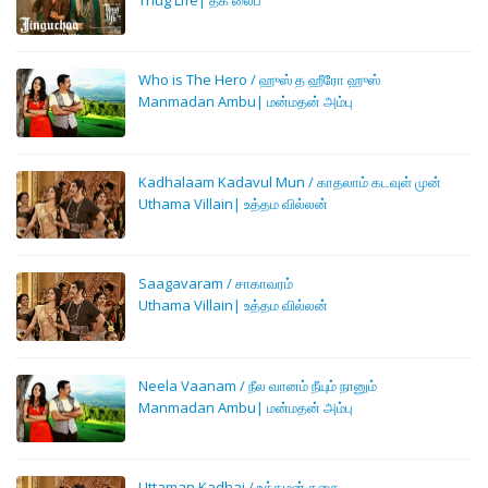
Who is The Hero / ஹுஸ் த ஹீரோ ஹுஸ்
Manmadan Ambu| மன்மதன் அம்பு
Kadhalaam Kadavul Mun / காதலாம் கடவுள் முன்
Uthama Villain| உத்தம வில்லன்
Saagavaram / சாகாவரம்
Uthama Villain| உத்தம வில்லன்
Neela Vaanam / நீல வானம் நீயும் நானும்
Manmadan Ambu| மன்மதன் அம்பு
Uttaman Kadhai / உத்தமன் கதை