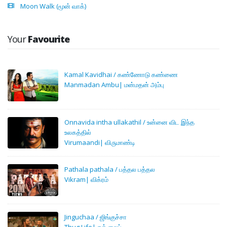
Moon Walk (மூன் வாக்)
Your
Favourite
Kamal Kavidhai / கண்ணோடு கண்ணை
Manmadan Ambu| மன்மதன் அம்பு
Onnavida intha ullakathil / உன்னை விட இந்த
உலகத்தில்
Virumaandi| விருமாண்டி
Pathala pathala / பத்தல பத்தல
Vikram| விக்ரம்
Jinguchaa / ஜிங்குச்சா
Thug Life| தக் லைப்