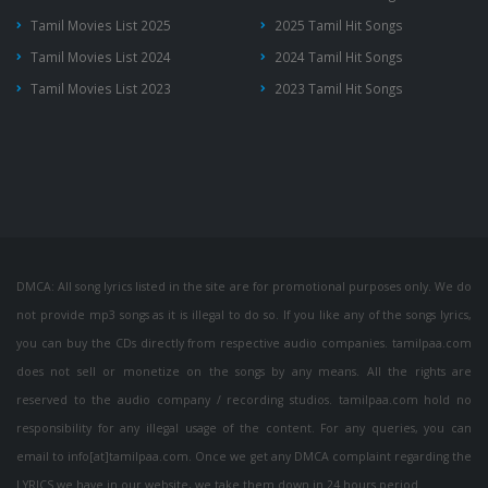
Tamil Movies List 2025
2025 Tamil Hit Songs
Tamil Movies List 2024
2024 Tamil Hit Songs
Tamil Movies List 2023
2023 Tamil Hit Songs
DMCA: All song lyrics listed in the site are for promotional purposes only. We do
not provide mp3 songs as it is illegal to do so. If you like any of the songs lyrics,
you can buy the CDs directly from respective audio companies. tamilpaa.com
does not sell or monetize on the songs by any means. All the rights are
reserved to the audio company / recording studios. tamilpaa.com hold no
responsibility for any illegal usage of the content. For any queries, you can
email to info[at]tamilpaa.com. Once we get any DMCA complaint regarding the
LYRICS we have in our website, we take them down in 24 hours period.