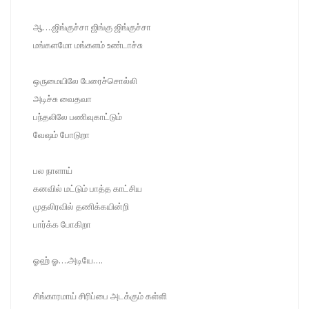
ஆ….ஜிங்குச்சா ஜிங்கு ஜிங்குச்சா
மங்களமோ மங்களம் உண்டாச்சு
ஒருமையிலே பேரைச்சொல்லி
அடிச்சு வைதவா
பந்தலிலே பணிவுகாட்டும்
வேஷம் போடுறா
பல நாளாய்
கனவில் மட்டும் பாத்த காட்சிய
முதலிரவில் தணிக்கயின்றி
பார்க்க போகிறா
ஓஹ் ஓ….அடியே….
சிங்காரமாய் சிரிப்பை அடக்கும் கள்ளி