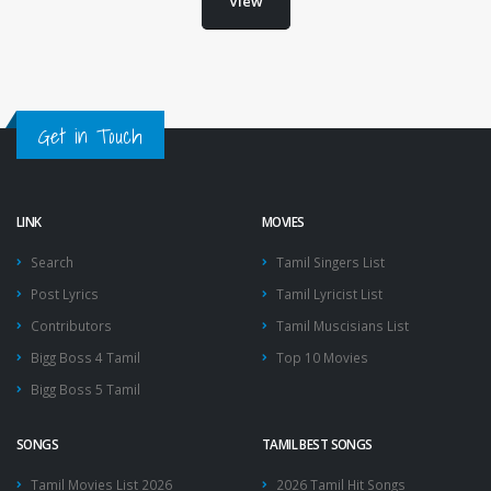
View
Get in Touch
LINK
MOVIES
Search
Tamil Singers List
Post Lyrics
Tamil Lyricist List
Contributors
Tamil Muscisians List
Bigg Boss 4 Tamil
Top 10 Movies
Bigg Boss 5 Tamil
SONGS
TAMIL BEST SONGS
Tamil Movies List 2026
2026 Tamil Hit Songs