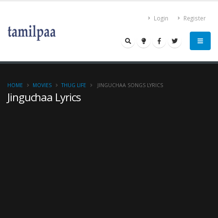
Login
Register
HOME
MOVIES
THUG LIFE
JINGUCHAA SONGS LYRICS
Jinguchaa Lyrics