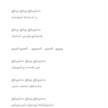
ஜிங்கு ஜிங்கு ஜிங்குச்சா
சம்மந்தம் செய்யாட்டி
ஜிங்கு ஜிங்கு ஜிங்குச்சா
பிரசவம் முடிஞ்சதும்தான்
ஓஹூ ஓஹூ…..ஓஓஹூ….ஓஹூ…ஓஓஓ
ஜிங்குச்சா ஜிங்கு ஜிங்குச்சா
பந்தலுக்கு ஈசானி மூல
ஜிங்குச்சா ஜிங்கு ஜிங்குச்சா
பதமா பள்ளம் பறிச்சாச்சு
ஜிங்குச்சா ஜிங்கு ஜிங்குச்சா
குங்குமமும் மஞ்சளும் சேர்த்தாச்சு