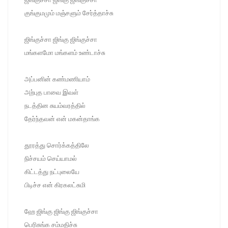
குங்குமமும் மஞ்சளும் சேர்த்தாச்சு
ஜிங்குச்சா ஜிங்கு ஜிங்குச்சா
மங்களமோ மங்களம் உண்டாச்சு
அப்பனின் கண்மணியாம்
அற்புத பாவை இவள்
நடத்தின சுயம்வரத்தில்
தேர்ந்தவன் என் மகன்தாங்க
தூரத்து சொர்க்கத்திலே
நிச்சயம் செய்யாமல்
கிட்டத்து நட்புலையே
பிடிச்ச என் கிரகலட்சுமி
ஹே ஜிங்கு ஜிங்கு ஜிங்குச்சா
பெரிசுங்க சம்மதிச்சு