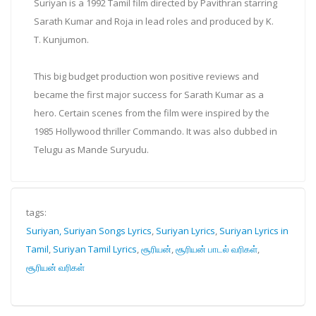
Suriyan is a 1992 Tamil film directed by Pavithran starring
Sarath Kumar and Roja in lead roles and produced by K.
T. Kunjumon.
This big budget production won positive reviews and
became the first major success for Sarath Kumar as a
hero. Certain scenes from the film were inspired by the
1985 Hollywood thriller Commando. It was also dubbed in
Telugu as Mande Suryudu.
tags:
Suriyan, Suriyan Songs Lyrics
,
Suriyan Lyrics
,
Suriyan Lyrics in
Tamil
,
Suriyan Tamil Lyrics
,
சூரியன்
,
சூரியன் பாடல் வரிகள்
,
சூரியன் வரிகள்