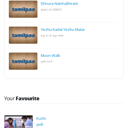
Dhruva Natchathiram
துருவ நட்சத்திரம்
Yezhu Kadal Yezhu Malai
ஏழு கடல் ஏழு மலை
Moon Walk
மூன் வாக்
Your
Favourite
Kushi
குஷி