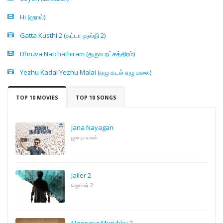
Hi (ஹாய்)
Gatta Kusthi 2 (கட்டா குஸ்தி 2)
Dhruva Natchathiram (துருவ நட்சத்திரம்)
Yezhu Kadal Yezhu Malai (ஏழு கடல் ஏழு மலை)
TOP 10 MOVIES
TOP 10 SONGS
Jana Nayagan
ஜன நாயகன்
Jailer 2
ஜெயிலர் 2
Meesaya Murukku 2