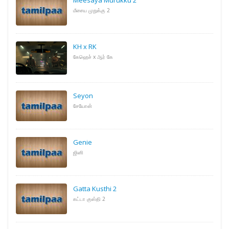
மீசைய முறுக்கு 2
KH x RK
கேஹெச் x ஆர் கே
Seyon
சேயோன்
Genie
ஜினி
Gatta Kusthi 2
கட்டா குஸ்தி 2