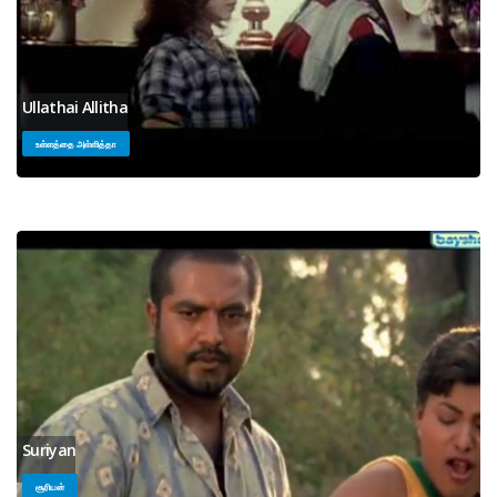
Ullathai Allitha
உள்ளத்தை அள்ளித்தா
Suriyan
சூரியன்