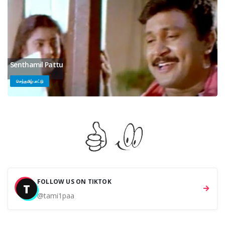
Senthamil Pattu
செந்தமிழ் பாட்டு
FOLLOW US ON TIKTOK
T
@tami1paa