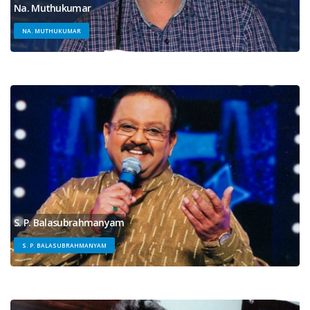
Na. Muthukumar
NA. MUTHUKUMAR
S. P. Balasubrahmanyam
S. P. BALASUBRAHMANYAM