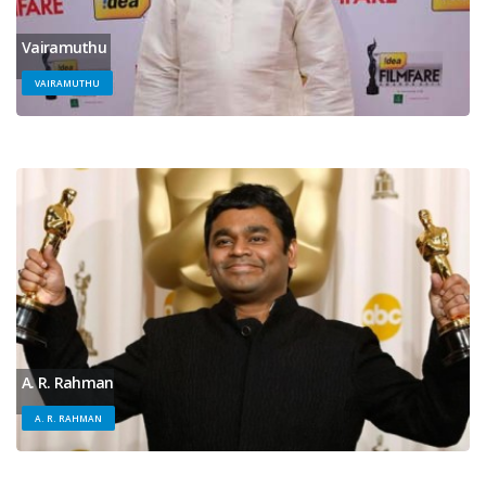
Vairamuthu
VAIRAMUTHU
A. R. Rahman
A. R. RAHMAN