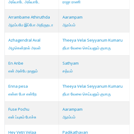
அங்யாடே அங்யாடே
ராஜா ராணி
Arrambame Athiruthda
Aarampam
ஆரம்பமே இப்போ அதிருதடா
ஆரம்பம்
Azhagendral Aval
Theeya Velai Seiyyanum Kumaru
அழகென்றால் அவள்
தீயா வேலை செய்யனும் குமாரு
En Anbe
Sathyam
என் அன்பே நானும்
சத்யம்
Enna pesa
Theeya Velai Seiyyanum Kumaru
என்ன பேச என்றே
தீயா வேலை செய்யனும் குமாரு
Fuse Pochu
Aarampam
என் ப்யுசும் போச்சு
ஆரம்பம்
Hey Vetri Velaa
Padikathavan