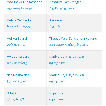
Maduraikku Pogathadee
Azhagiya Tamil Magan
மதுரைக்கு போகாதடி
அழகிய தமிழ் மகன்
Melala Vedikudhu
Aarampam
மேலால வெடிக்குது
ஆரம்பம்
Melliya Saaral
Theeya Velai Seiyyanum Kumaru
மெல்லிய சாரல்
தீயா வேலை செய்யனும் குமாரு
My Dear Loveru
Madha Gaja Raja (MGR)
மை டியர் லவ்வரு
மத கஜ ராஜா
Nee Dhana Nee
Madha Gaja Raja (MGR)
நீ தானா நீ தானா
மத கஜ ராஜா
Oday Oday
Raja Rani
ஒடே ஒடே ஒடே
ராஜா ராணி