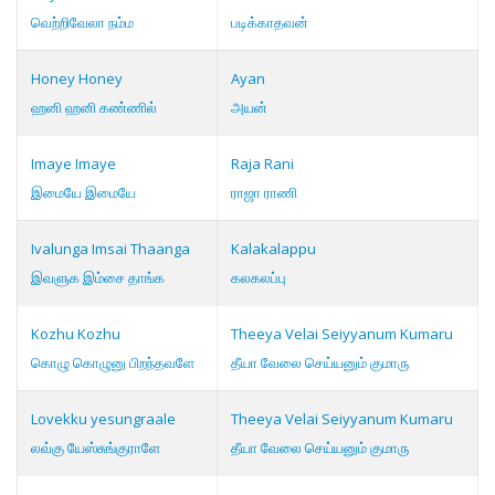
வெற்றிவேலா நம்ம
படிக்காதவன்
Honey Honey
Ayan
ஹனி ஹனி கண்ணில்
அயன்
Imaye Imaye
Raja Rani
இமையே இமையே
ராஜா ராணி
Ivalunga Imsai Thaanga
Kalakalappu
இவளுக இம்சை தாங்க
கலகலப்பு
Kozhu Kozhu
Theeya Velai Seiyyanum Kumaru
கொழு கொழுனு பிறந்தவளே
தீயா வேலை செய்யனும் குமாரு
Lovekku yesungraale
Theeya Velai Seiyyanum Kumaru
லவ்கு யேஸ்சுங்குராளே
தீயா வேலை செய்யனும் குமாரு