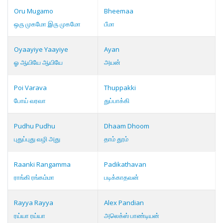
Oru Mugamo
Bheemaa
ஒரு முகமோ இரு முகமோ
பீமா
Oyaayiye Yaayiye
Ayan
ஓ ஆயியே ஆயியே
அயன்
Poi Varava
Thuppakki
போய் வரவா
துப்பாக்கி
Pudhu Pudhu
Dhaam Dhoom
புதுப்புது வழி அது
தாம் தூம்
Raanki Rangamma
Padikathavan
ராங்கி ரங்கம்மா
படிக்காதவன்
Rayya Rayya
Alex Pandian
ரய்யா ரய்யா
அலெக்ஸ் பாண்டியன்