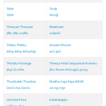
Style
Sivaji
Style
சிவாஜி
Theeyae Theeyae
Maatraan
தீயே தீயே ராதீயே
மாற்றான்
Thikku Thikku
Dhaam Dhoom
திக்கு திக்கு திக்குன்னு
தாம் தூம்
Thiruttu Pasanga
Theeya Velai Seiyyanum Kumaru
திருட்டு பசங்க
தீயா வேலை செய்யனும் குமாரு
Thumbakki Thumbai
Madha Gaja Raja (MGR)
தொம்பக்கு தொம்ப
மத கஜ ராஜா
Unnoda Pesa
Kalakalappu
உன்னோட பேச
கலகலப்பு