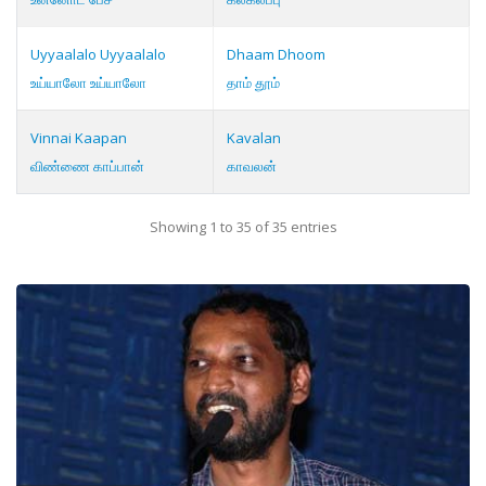
Uyyaalalo Uyyaalalo
Dhaam Dhoom
உய்யாலோ உய்யாலோ
தாம் தூம்
Vinnai Kaapan
Kavalan
விண்ணை காப்பான்
காவலன்
Showing 1 to 35 of 35 entries