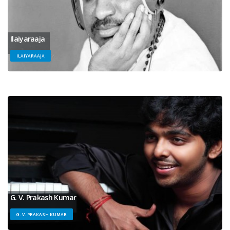
Ilaiyaraaja
ILAIYARAAJA
G. V. Prakash Kumar
G. V. PRAKASH KUMAR