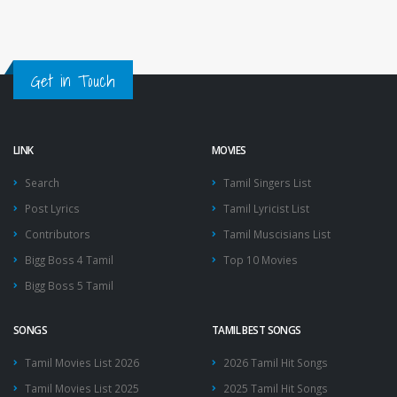
Get in Touch
LINK
MOVIES
Search
Tamil Singers List
Post Lyrics
Tamil Lyricist List
Contributors
Tamil Muscisians List
Bigg Boss 4 Tamil
Top 10 Movies
Bigg Boss 5 Tamil
SONGS
TAMIL BEST SONGS
Tamil Movies List 2026
2026 Tamil Hit Songs
Tamil Movies List 2025
2025 Tamil Hit Songs