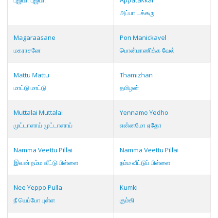
புஜிமா புஜிமா
Appatakkar
அப்பா டக்கரு
Magaraasane
Pon Manickavel
மகராசனே
பொன்மாணிக்க வேல்
Mattu Mattu
Thamizhan
மாட்டு மாட்டு
தமிழன்
Muttalai Muttalai
Yennamo Yedho
முட்டாளாய் முட்டாளாய்
என்னமோ ஏதோ
Namma Veettu Pillai
Namma Veettu Pillai
இவன் நம்ம வீட்டு பிள்ளை
நம்ம வீட்டுப் பிள்ளை
Nee Yeppo Pulla
Kumki
நீ யெப்போ புள்ள
கும்கி