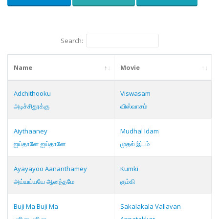
Search:
Name
Movie
Adchithooku
Viswasam
அடிச்சிதூக்கு
விஸ்வாசம்
Aiythaaney
Mudhal Idam
ஐய்தானே ஐய்தானே
முதல் இடம்
Ayayayoo Aananthamey
Kumki
அய்யய்யயே ஆனந்தமே
கும்கி
Buji Ma Buji Ma
Sakalakala Vallavan