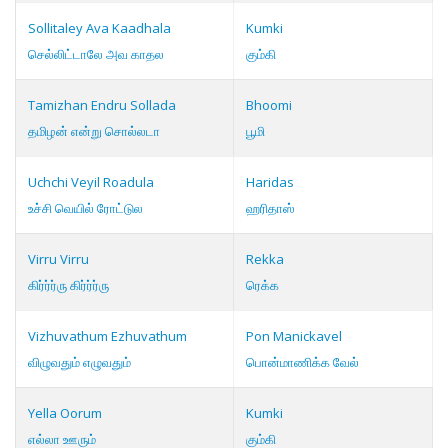
Sollitaley Ava Kaadhala
Kumki
செல்லிட்டாலே அவ காதல
கும்கி
Tamizhan Endru Sollada
Bhoomi
தமிழன் என்று சொல்லடா
பூமி
Uchchi Veyil Roadula
Haridas
உச்சி வெயில் ரோட்டுல
ஹரிதாஸ்
Virru Virru
Rekka
கிர்ர்ர்ரு கிர்ர்ர்ரு
ரெக்க
Vizhuvathum Ezhuvathum
Pon Manickavel
விழுவதும் எழுவதும்
பொன்மாணிக்க வேல்
Yella Oorum
Kumki
எல்லா ஊரும்
கும்கி