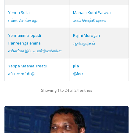
Yenna Solla
Manam Kothi Paravai
என்ன சொல்ல ஏது
மனம் கொத்தி பறவை
Yennamma Ippadi
Rajini Murugan
Panreengalemma
ரஜனி முருகன்
என்னம்மா இப்படி பண்றீங்களேம்மா
Yeppa Maama Treatu
Jilla
எப்ப மாமா ட்ரீட்டு
ஜில்லா
Showing 1 to 24 of 24 entries