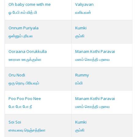
Oh baby come with me
Valiyavan
ஓ பேபி கம் வித் மி
வலியவன்
Onnum Puriyala
Kumki
ஒன்னும் புரியல
கும்கி
Ooraana Oorukkulla
Manam Kothi Paravai
ஊரான ஊருக்குள்ள
மனம் கொத்தி பறவை
Oru Nodi
Rummy
ஒரு நொடி பிரியவும்
ரம்மி
Poo Poo Poo Nee
Manam Kothi Paravai
போ போ போ நீ
மனம் கொத்தி பறவை
Soi Soi
Kumki
கையலவு நெஞ்சத்திலா
கும்கி